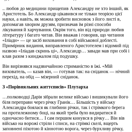
.. любов до медицини прищепив Александру не хто інший, як
Аристотель. Бо Александр цікавився не тільки теорією цієї
науки, а навіть, як можна зробити висновок з його листі в,
допомагав хворим друзям, призначав їм різні способи
лікування й харчування. Окрім того, він від природи любив
літературу і багато читав. Він вважав і говорив, що читання
«Іліади» — це засіб виховання в собі військової доблесті.
Примірник видання, виправленого Аристотелем і відомий під
назвою «Іліадав скринь ці», Александр… завади мав при собі і
клав разом з кинджалом під подушку.
Він вирізнявся надзвичайною стриманістю в їжі. «Мій
вихователь, — казав він, — готував так: на сніданок — нічний
перехід, на обід — мізерний сніданок.
З «Порівняльних життєписів» Плутарха
…полководці Дарія зібрали велике військо і вишикували його
біля переправи через річку Гранік… Більшість у війську
Александра боялася як глибини річки, так і стрімкого берега
на протилежному боці, на який треба було видиратися й
одночасно битися… І сам першим кинувся в річку… Він вів
військо на ворожі стріли і списи, на стрімкі скелі, вщерть
заповнені піхотою й кіннотою ворога, через бурхливу річку,