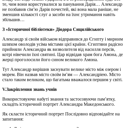
те, чим вони користувалися за панування Дарія… Александр
не позбавив сім’ю Дарія почестей, які вона мала раніше, не
зменшив кількості слуг а засоби на їхнє утримання навіть
збільшив…
З «Історичної бібліотеки» Діодора Сицилійського
Александр зі своїм військом відправився до Єгипту і мирним
шляхом оволодів усіма містами цієї країни. Єгиптяни радісно
прийняли Александра як визволителя від насилля персів,
котрі нівечили їхні святині. Цар відвідав храм бога Амона, де
жерці проголосили його сином великого Амона.
Тут Александр вирішив заснувати велике місто між озером і
морем. Він назвав місто своїм ім’ям — Александріею. Місто
стало таким великим, що багатьма вважалося першим у світі.
V.Закріплення знань учнів
Використовуючи набуті знання та застосовуючи пам’ятку,
складіть історичний портрет Александра Македонського.
Як скласти історичний портрет Послідовно відповідайте на
запитання: