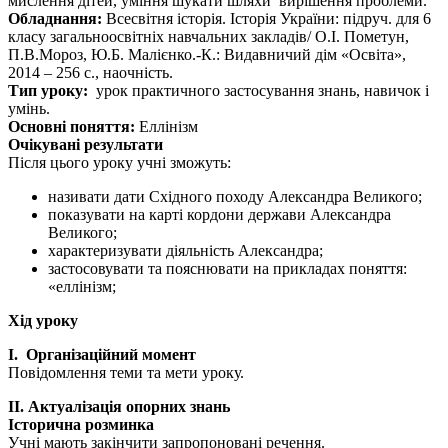
мислення дітей, уміння шукати шляхи вирішення проблеми.
Обладнання:
Всесвітня історія. Історія України: підруч. для 6
класу загальноосвітніх навчальних закладів/ О.І. Пометун,
П.В.Мороз, Ю.Б. Малієнко.-К.: Видавничий дім «Освіта»,
2014 – 256 с., наочність.
Тип уроку:
урок практичного застосування знань, навичок і
умінь.
Основні поняття:
Еллінізм
Очікувані результати
Після цього уроку учні зможуть:
називати дати Східного походу Александра Великого;
показувати на карті кордони держави Александра
Великого;
характеризувати діяльність Александра;
застосовувати та пояснювати на прикладах поняття:
«еллінізм;
Хід уроку
І. Організаційний момент
Повідомлення теми та мети уроку.
ІІ. Актуалізація опорних знань
Історична розминка
Учні мають закінчити запропоновані речення.