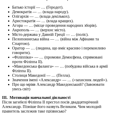
Батько історії — … (Геродот).
Демократія — … (влада народу).
Олігархія — … (влада декількох).
Аристократія — … (влада кращих).
Агора — … (місце проведення народних зборів).
Акрополь — … (верхнє місто).
Місто‑держава у Давній Греції — … (поліс).
Пелопоннеська війна — … (війна між Афінами та
Спартою).
Оратор — … (людина, що вміє красиво і переконливо
говорити).
«Філіппіки» — … (промови Демосфена, спрямовані
проти Філіппа II).
«Македонська фаланга» — … (побудова війська в армії
Філіппа II).
Столиця Македонії — … (Пелла).
Значення імені «Александр» — … («захисник людей»).
Про що мріяв Александр Македонський? (Завоювати
увесь світ)
ІІІ. Мотивація навчальної діяльності
Після загибелі Філіппа II престол посів двадцятирічний
Александр. Пізніше його назвуть Великим. Чим молодий
правитель заслужив таке прізвисько?