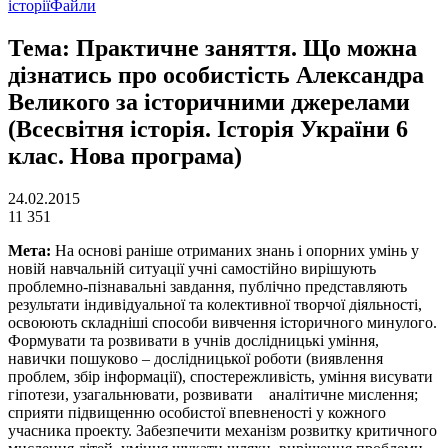
історії
Файли
Тема: Практичне заняття. Що можна
дізнатись про особистість Александра
Великого за історичними джерелами
(Всесвітня історія. Історія України 6
клас. Нова програма)
24.02.2015
11 351
Мета:
На основі раніше отриманих знань і опорних умінь у
новій навчальній ситуації учні самостійно вирішують
проблемно-пізнавальні завдання, публічно представляють
результати індивідуальної та колективної творчої діяльності,
освоюють складніші способи вивчення історичного минулого.
Формувати та розвивати в учнів дослідницькі уміння,
навички пошуково – дослідницької роботи (виявлення
проблем, збір інформації), спостережливість, уміння висувати
гіпотези, узагальнювати, розвивати аналітичне мислення;
сприяти підвищенню особистої впевненості у кожного
учасника проекту. Забезпечити механізм розвитку критичного