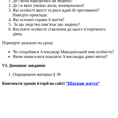
Де і коли народилась ця людина?
Де і в яких умовах жила, виховувалася?
Які особисті якості та риси вдачі їй притаманні?
Наведіть приклади.
Які основні справи її життя?
За що людство пам’ятає цю людину?
Висловте особисте ставлення до цього історичного
діяча.
Перевірте засвоєне на уроці
Чи сподобався Александр Македонський вам особисто?
Яким намагалися показати Александра давні митці?
VІ. Домашнє завдання
Опрацювати матеріал § 39
Конспекти уроків історії на сайті
“Шкільне життя”