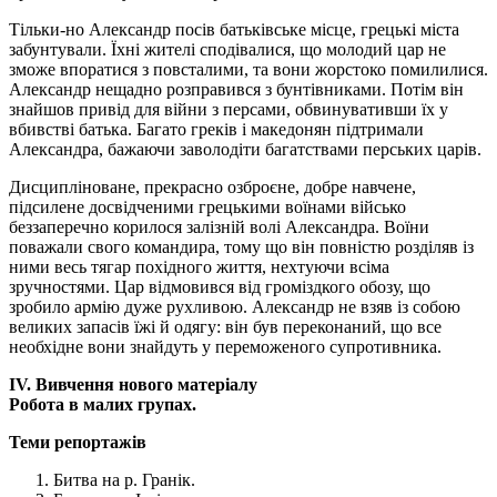
Тільки-но Александр посів батьківське місце, грецькі міста
забунтували. Їхні жителі сподівалися, що молодий цар не
зможе впоратися з повсталими, та вони жорстоко помилилися.
Александр нещадно розправився з бунтівниками. Потім він
знайшов привід для війни з персами, обвинувативши їх у
вбивстві батька. Багато греків і македонян підтримали
Александра, бажаючи заволодіти багатствами перських царів.
Дисципліноване, прекрасно озброєне, добре навчене,
підсилене досвідченими грецькими воїнами військо
беззаперечно корилося залізній волі Александра. Воїни
поважали свого командира, тому що він повністю розділяв із
ними весь тягар похідного життя, нехтуючи всіма
зручностями. Цар відмовився від громіздкого обозу, що
зробило армію дуже рухливою. Александр не взяв із собою
великих запасів їжі й одягу: він був переконаний, що все
необхідне вони знайдуть у переможеного супротивника.
ІV. Вивчення нового матеріалу
Робота в малих групах.
Теми репортажів
Битва на р. Гранік.