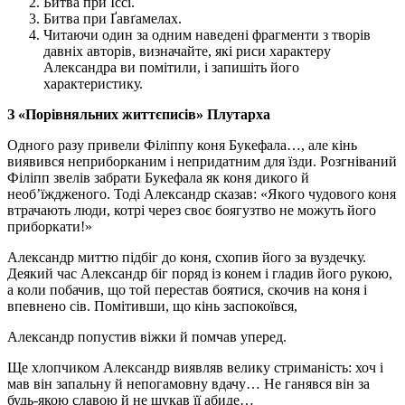
Битва при Іссі.
Битва при Ґавґамелах.
Читаючи один за одним наведені фрагменти з творів
давніх авторів, визначайте, які риси характеру
Александра ви помітили, і запишіть його
характеристику.
З «Порівняльних життєписів» Плутарха
Одного разу привели Філіппу коня Букефала…, але кінь
виявився неприборканим і непридатним для їзди. Розгніваний
Філіпп звелів забрати Букефала як коня дикого й
необ’їждженого. Тоді Александр сказав: «Якого чудового коня
втрачають люди, котрі через своє боягузтво не можуть його
приборкати!»
Александр миттю підбіг до коня, схопив його за вуздечку.
Деякий час Александр біг поряд із конем і гладив його рукою,
а коли побачив, що той перестав боятися, скочив на коня і
впевнено сів. Помітивши, що кінь заспокоївся,
Александр попустив віжки й помчав уперед.
Ще хлопчиком Александр виявляв велику стриманість: хоч і
мав він запальну й непогамовну вдачу… Не ганявся він за
будь-якою славою й не шукав її абиде…