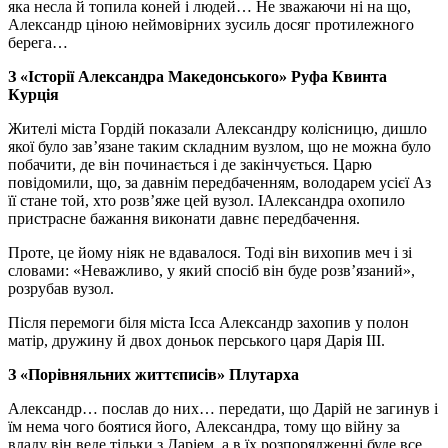
яка несла й топила коней і людей… Не зважаючи ні на що,
Александр ціною неймовірних зусиль досяг протилежного
берега…
З «Історії Александра Македонського» Руфа Квинта
Курція
Жителі міста Гордій показали Александру колісницю, дишло
якої було зав’язане таким складним вузлом, що не можна було
побачити, де він починається і де закінчується. Царю
повідомили, що, за давнім передбаченням, володарем усієї Аз
її стане той, хто розв’яже цей вузол. ІАлександра охопило
пристрасне бажання виконати давнє передбачення.
Проте, це йому ніяк не вдавалося. Тоді він вихопив меч і зі
словами: «Неважливо, у який спосіб він буде розв’язаний»,
розрубав вузол.
Після перемоги біля міста Ісса Александр захопив у полон
матір, дружину й двох доньок перського царя Дарія III.
З «Порівняльних життєписів» Плутарха
Александр… послав до них… передати, що Дарій не загинув і
їм нема чого боятися його, Александра, тому що війну за
владу він веде тільки з Даріем, а в їх розпорядженні буде все