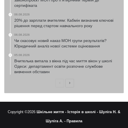
законопроєкт МОН про п’ятирічний термін дії
сертифіката
06.08.2026
20% до зарплати вчителям: Кабмін визначив ключові
рішення перед стартом навчального року
06.08.2026
Чи скасовує новий наказ МОН групи результатів?
Юридичний аналіз нової системи оцінювання
05.08.2026
Вчителька випала з вікна під час миття вікон у школі
Одеси: департамент освіти розпочне службове
вивчення обставин
Попередня
Наступна
сторінка
сторінка
Copyright ©2026
Шкільне життя -
Історія в школі -
Шуліга Н. &
Шуліга А. -
Правила