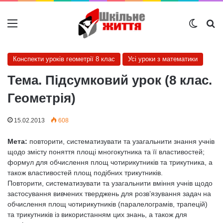
Меню
Switch
Ш
Конспекти уроків геометрії 8 клас
Усі уроки з математики
Тема. Підсумковий урок (8 клас.
Геометрія)
15.02.2013
608
Мета:
повторити, систематизувати та узагальнити знання учнів
щодо змісту поняття площі многокутника та її властивостей;
формул для обчислення площ чотирикутників та трикутника, а
також властивостей площ подібних трикутників.
Повторити, систематизувати та узагальнити вміння учнів щодо
застосування вивчених тверджень для розв’язування задач на
обчислення площ чотирикутників (паралелограмів, трапецій)
та трикутників із використанням цих знань, а також для