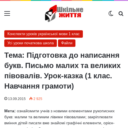
Меню
Switch
Ш
Конспекти уроків української мови 1 клас
Усі уроки початкова школа
Файли
Тема: Підготовка до написання
букв. Письмо малих та великих
півовалів. Урок-казка (1 клас.
Навчання грамоти)
13.09.2015
2 925
Мета:
ознайомити учнів з новими елементами рукописних
букв: малим та великим лівими півовалами; закріплювати
вміння дітей писати вже знайомі графічні елементи, орієн­