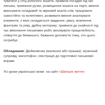
туватися у сітці робочого зошита, правила посадки під час
письма, тримання ручки, розміщення зошита на парті; вміння
виконувати складовий та звуковий аналіз слів, працювати
самостійно та колективно; розвивати вміння аналізувати
елементи, з яких складається завдання; увагу, мовлення,
фантазію та уяву, дрібну моторику; привчати до охайності під
час виконання письмових робіт, виховувати працелюбність,
співчуття до ближнього, бажання допомогти тому, хто цього
потребує.
Обладнання:
Дюймовочка (малюнок або іграшка); музичний
супровід, магнітофон; ілюстрація до підготовчої письмової
вправи.
Усі уроки української мови на сайті
«Шкільне життя»