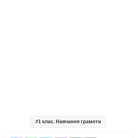
1 клас. Навчання грамоти
Telegram
Viber
Надіслати електронною поштою
Надрукувати