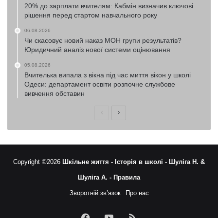
20% до зарплати вчителям: Кабмін визначив ключові
рішення перед стартом навчального року
06.08.2026
Чи скасовує новий наказ МОН групи результатів?
Юридичний аналіз нової системи оцінювання
05.08.2026
Вчителька випала з вікна під час миття вікон у школі
Одеси: департамент освіти розпочне службове
вивчення обставин
Попередня
Наступна
сторінка
сторінка
Copyright ©2026
Шкільне життя -
Історія в школі -
Шуліга Н. &
Шуліга А. -
Правила
Зворотній зв’язок
Про нас
Facebook
YouTube
RSS