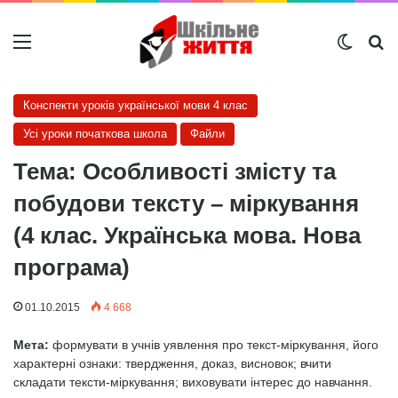
Меню
Switch
Ш
Конспекти уроків української мови 4 клас
Усі уроки початкова школа
Файли
Тема: Особливості змісту та
побудови тексту – міркування
(4 клас. Українська мова. Нова
програма)
01.10.2015
4 668
Мета:
формувати в учнів уявлення про текст-міркування, його
характерні ознаки: твердження, доказ, висновок; вчити
складати тексти-міркування; виховувати інтерес до навчання.