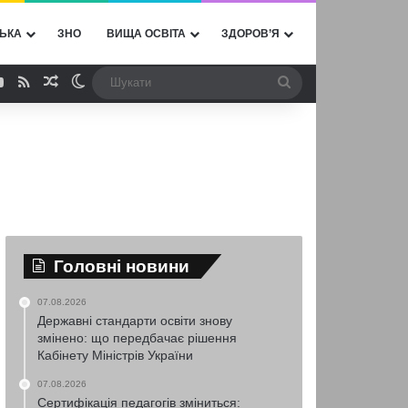
ЬКА
ЗНО
ВИЩА ОСВІТА
ЗДОРОВ’Я
ebook
YouTube
RSS
Випадкова стаття
Switch skin
Шукати
Головні новини
07.08.2026
Державні стандарти освіти знову
змінено: що передбачає рішення
Кабінету Міністрів України
07.08.2026
Сертифікація педагогів зміниться: