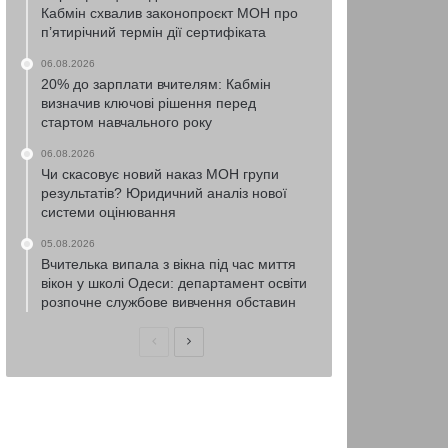
Кабмін схвалив законопроєкт МОН про
п’ятирічний термін дії сертифіката
06.08.2026
20% до зарплати вчителям: Кабмін
визначив ключові рішення перед
стартом навчального року
06.08.2026
Чи скасовує новий наказ МОН групи
результатів? Юридичний аналіз нової
системи оцінювання
05.08.2026
Вчителька випала з вікна під час миття
вікон у школі Одеси: департамент освіти
розпочне службове вивчення обставин
Попередня
Наступна
сторінка
сторінка