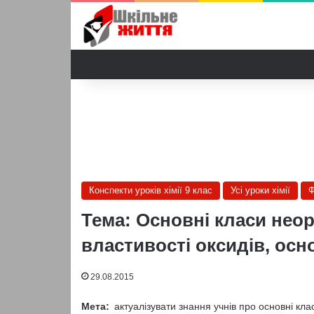
Конспекти уроків хімії 9 клас
Усі уроки хімії
Ф
Тема: Основні класи неор
властивості оксидів, основ
29.08.2015
Мета:
актуалізувати знання учнів про основні кла