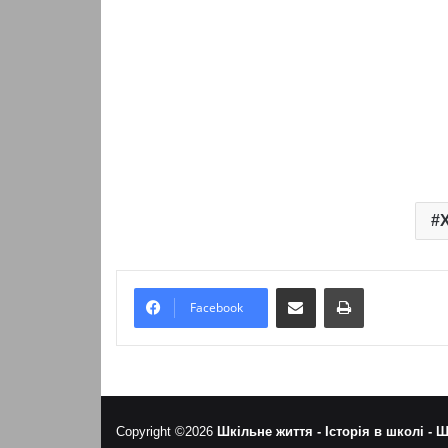
Х
Надіслати електронною поштою
Надрукувати
Facebook
Copyright ©2026
Шкільне життя -
Історія в школі -
Ш