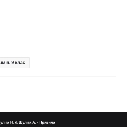
імія. 9 клас
уліга Н. & Шуліга А. -
Правила