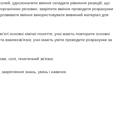
і солей; удосконалити вміння складати рівняння реакцій, що
еорганічних речовин; закріпити вміння проводити розрахунки
 розвивати вміння використовувати вивчений матеріал для
м’яті основні хімічні поняття; учні мають повторити основні
і та взаємозв’язок; учні мають уміти проводити розрахунки за
ови, солі, генетичний зв’язок.
закріплення знань, умінь і навичок.