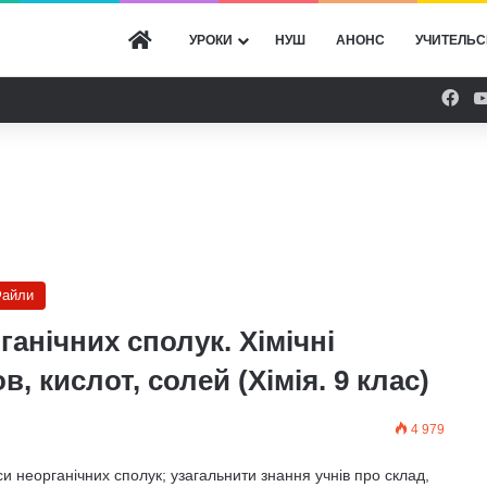
ГОЛОВНА
УРОКИ
НУШ
АНОНС
УЧИТЕЛЬС
Fac
айли
ганічних сполук. Хімічні
, кислот, солей (Хімія. 9 клас)
4 979
си неорганічних сполук; узагальнити знання учнів про склад,