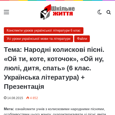
Меню
Switch
Ш
Конспекти уроків української літератури 6 клас
Усі уроки української мови та літератури
Файли
Тема: Народні колискові пісні.
«Ой ти, коте, коточок», «Ой ну,
люлі, дитя, спать» (6 клас.
Українська література) +
Презентація
14.08.2015
4 852
Мета:
ознайомити учнів з колисковими народними піснями,
особливостями цього жанру, охарактеризувати ці пісні; вміти