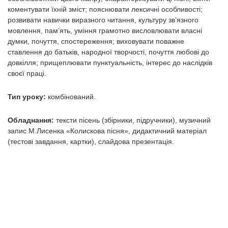
коментувати їхній зміст; пояснювати лексичні особливості;
розвивати навички виразного читання, культуру зв’язного
мовлення, пам’ять, уміння грамотно висловлювати власні
думки, почуття, спостереження; виховувати поважне
ставлення до батьків, народної творчості, почуття любові до
довкілля; прищеплювати пунктуальність, інтерес до наслідків
своєї праці.
Тип уроку:
комбінований.
Обладнання:
тексти пісень (збірники, підручники), музичний
запис М.Лисенка «Колискова пісня», дидактичний матеріал
(тестові завдання, картки), слайдова презентація.