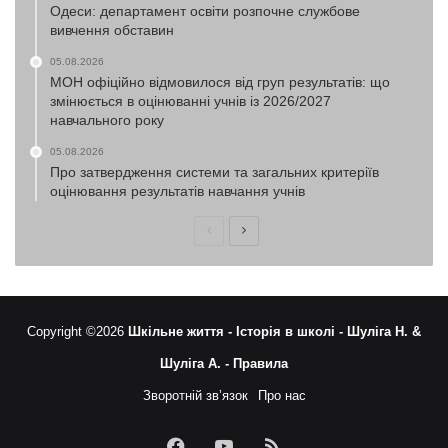
Одеси: департамент освіти розпочне службове
вивчення обставин
05.08.2026
МОН офіційно відмовилося від груп результатів: що
змінюється в оцінюванні учнів із 2026/2027
навчального року
05.08.2026
Про затвердження системи та загальних критеріїв
оцінювання результатів навчання учнів
Попередня
Наступна
сторінка
сторінка
Copyright ©2026
Шкільне життя -
Історія в школі -
Шуліга Н. &
Шуліга А. -
Правила
Зворотній зв’язок
Про нас
Facebook
YouTube
RSS