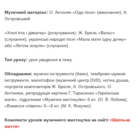
Музичний матеріал:
О. Антоняк «Ода пісні» (виконання); А.
Островський
«Хлоп’ята і дівчатка» (розучування); Ж. Брель «Вальс»
(слухання); українські народні пісні «Мала мати одну дочку»
або «Летіла зозуля» (слухання).
Тип уроку:
урок уведення в тему.
Обладнання:
музичні інструменти (баян), темброво-шумові
інструменти, магнітофон (музичний центр,DVD), нотна дошка,
портрети композиторів Ж. Бреля, А. Островського, О.
Антоняка, репродукція картини Г. Тарасенка «Укра­їнська
мати», підручники «Музичне мистецтво» 6 кл. (О. В. Лобова),
«Вчимося співати» 5—8 кл. (М. К. Яскулко).
Конспекти уроків музичного мистецтва на сайті
«Шкільне
життя»