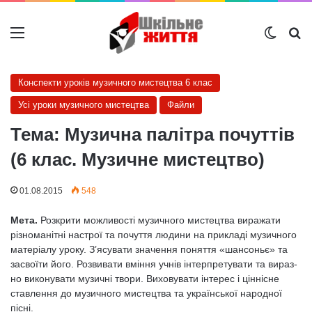
Меню
Switch
Ш
Конспекти уроків музичного мистецтва 6 клас
Усі уроки музичного мистецтва
Файли
Тема: Музична палітра почуттів
(6 клас. Музичне мистецтво)
01.08.2015
548
Мета.
Розкрити можливості музичного мистецтва вира­жати
різноманітні настрої та почуття людини на прикладі музичного
матеріалу уроку. З’ясувати значення поняття «шансоньє» та
засвоїти його. Розвивати вміння учнів інтерпретувати та вираз­
но виконувати музичні твори. Виховувати інтер­ес і ціннісне
ставлення до музичного мистецтва та української народної
пісні.