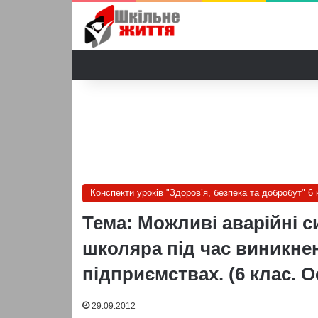
Конспекти уроків "Здоров’я, безпека та добробут" 6 
Тема: Можливі аварійні си
школяра під час виникнен
підприємствах. (6 клас. 
29.09.2012