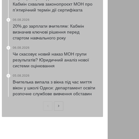
Кабмін схвалив законопроєкт МОН про
п’ятирічний термін дії сертифіката
06.08.2026
20% до зарплати вчителям: Кабмін
визначив ключові рішення перед
стартом навчального року
06.08.2026
Чи скасовує новий наказ МОН групи
результатів? Юридичний аналіз нової
системи оцінювання
05.08.2026
Вчителька випала з вікна під час миття
вікон у школі Одеси: департамент освіти
розпочне службове вивчення обставин
Попередня
Наступна
сторінка
сторінка