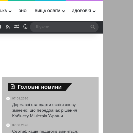
ЬКА
ЗНО
ВИЩА ОСВІТА
ЗДОРОВ’Я
ebook
YouTube
RSS
Випадкова стаття
Switch skin
Шукати
Головні новини
07.08.2026
Державні стандарти освіти знову
змінено: що передбачає рішення
Кабінету Міністрів України
07.08.2026
Сертифікація педагогів зміниться: