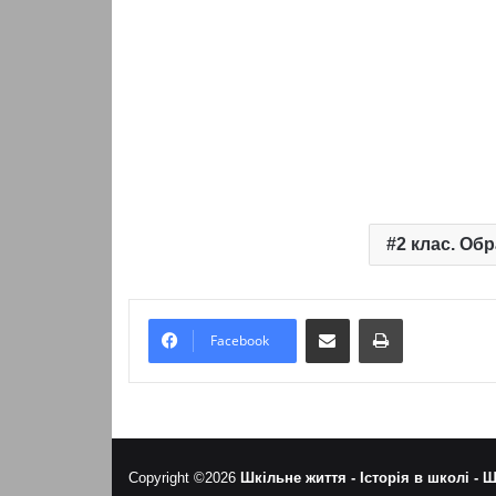
2 клас. Об
Надіслати електронною поштою
Надрукувати
Facebook
Copyright ©2026
Шкільне життя -
Історія в школі -
Ш