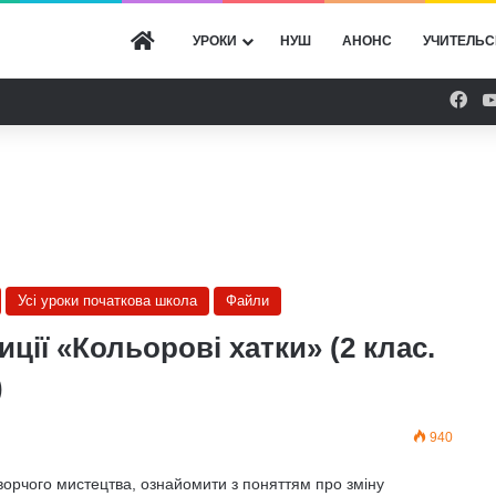
ГОЛОВНА
УРОКИ
НУШ
АНОНС
УЧИТЕЛЬС
Fac
Усі уроки початкова школа
Файли
ії «Кольорові хатки» (2 клас.
)
940
орчого мистецтва, ознайомити з поняттям про зміну