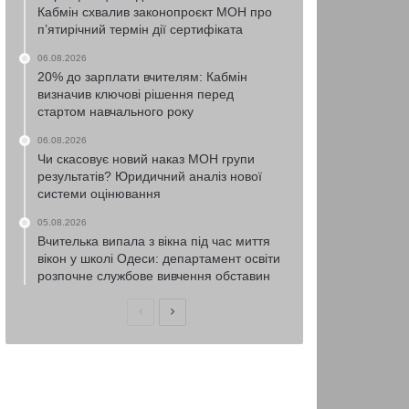
Кабмін схвалив законопроєкт МОН про
п’ятирічний термін дії сертифіката
06.08.2026
20% до зарплати вчителям: Кабмін
визначив ключові рішення перед
стартом навчального року
06.08.2026
Чи скасовує новий наказ МОН групи
результатів? Юридичний аналіз нової
системи оцінювання
05.08.2026
Вчителька випала з вікна під час миття
вікон у школі Одеси: департамент освіти
розпочне службове вивчення обставин
Попередня
Наступна
сторінка
сторінка