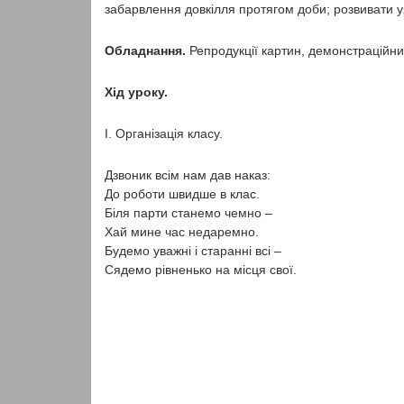
забарвлення довкілля протягом доби; розвивати у
Обладнання.
Репродукції картин, демонстраційни
Хід уроку.
І. Організація класу.
Дзвоник всім нам дав наказ:
До роботи швидше в клас.
Біля парти станемо чемно –
Хай мине час недаремно.
Будемо уважні і старанні всі –
Сядемо рівненько на місця свої.