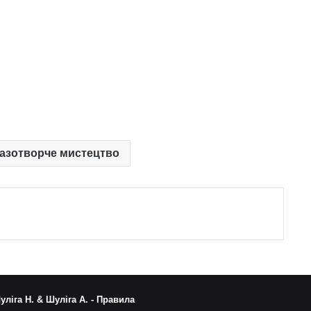
разотворче мистецтво
уліга Н. & Шуліга А. -
Правила