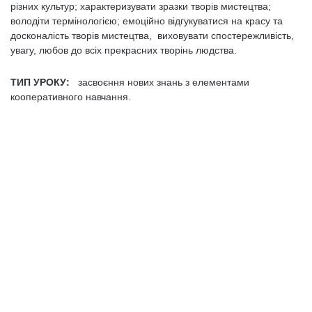
різних культур; ха­рактеризувати зразки творів мистецтва;
володіти термінологією; емоційно відгукуватися на красу та
досконалість творів мистец­тва, виховувати спостереж­ливість,
увагу, любов до всіх прекрасних творінь людства.
ТИП УРОКУ:
засвоєння нових знань з елементами
кооперативного навчання.