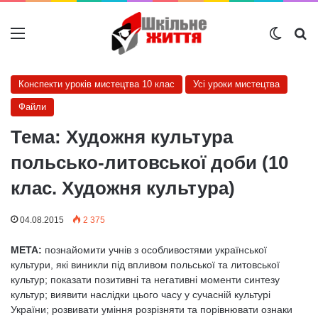
Меню
Switch
Ш
Конспекти уроків мистецтва 10 клас
Усі уроки мистецтва
Файли
Тема: Художня культура
польсько-литовської доби (10
клас. Художня культура)
04.08.2015
2 375
МЕТА:
познайомити учнів з особливостями української
культури, які ви­никли під впливом польської та литовської
культур; показати по­зитивні та негативні моменти синтезу
культур; виявити наслідки цього часу у сучасній культурі
України; розвивати уміння розрізняти та порівнювати ознаки