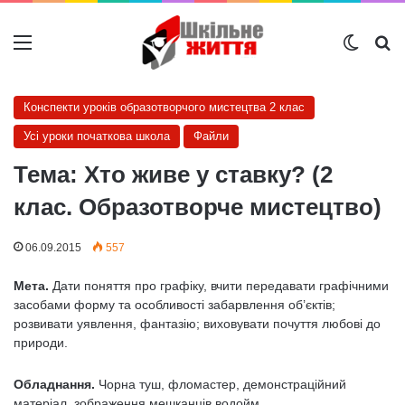
Меню
Switch
Ш
Конспекти уроків образотворчого мистецтва 2 клас
Усі уроки початкова школа
Файли
Тема: Хто живе у ставку? (2
клас. Образотворче мистецтво)
06.09.2015
557
Мета.
Дати поняття про графіку, вчити передавати графічними
засобами форму та особливості забарвлення об’єктів;
розвивати уявлення, фантазію; виховувати почуття любові до
природи.
Обладнання.
Чорна туш, фломастер, демонстраційний
матеріал, зображення мешканців водойм.