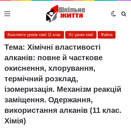
Меню
Switch
Ш
Конспекти уроків хімії 11 клас
Усі уроки хімії
Файли
Тема: Хімічні властивості
алканів: повне й часткове
окиснення, хлорування,
термічний розклад,
ізомеризація. Механізм реакцій
заміщення. Одержання,
використання алканів (11 клас.
Хімія)