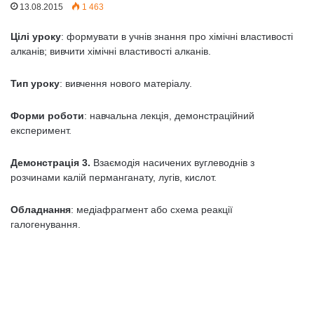
13.08.2015
1 463
Цілі уроку
: формувати в учнів знання про хімічні властивості
алканів; вивчити хімічні властивості алканів.
Тип уроку
: вивчення нового матеріалу.
Форми роботи
: навчальна лекція, демонстраційний
експеримент.
Демонстрація 3.
Взаємодія насичених вуглеводнів з
розчинами калій перманганату, лугів, кислот.
Обладнання
: медіафрагмент або схема реакції
галогенування.