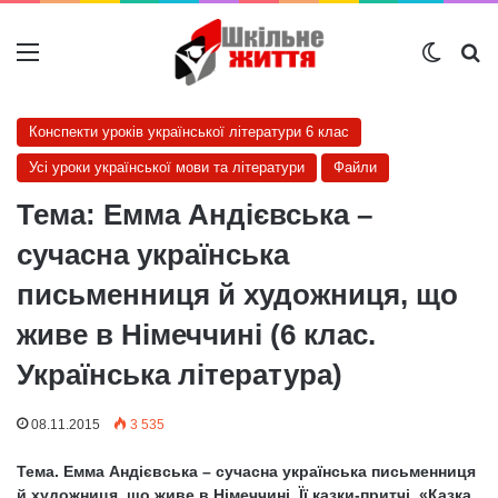
Меню
Switch
Ш
Конспекти уроків української літератури 6 клас
Усі уроки української мови та літератури
Файли
Тема: Емма Андієвська –
сучасна українська
письменниця й художниця, що
живе в Німеччині (6 клас.
Українська література)
08.11.2015
3 535
Тема. Емма Андієвська – сучасна українська письменниця
й художниця, що живе в Німеччині. Її казки-притчі.
«Казка