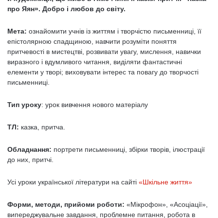
про Яян
». Добро і любов до світу.
Мета:
ознайомити учнів із життям і творчістю письменниці, її
епістолярною спадщиною, навчити розуміти поняття
притчевості в мистецтві, розвивати увагу, мислення, навички
виразного і вдумливого читання, виділяти фантастичні
елементи у творі; виховувати інтерес та повагу до творчості
письменниці.
Тип уроку
: урок вивчення нового матеріалу
ТЛ:
казка, притча.
Обладнання:
портрети письменниці, збірки творів, ілюстрації
до них, притчі.
Усі уроки української літератури на сайті
«Шкільне життя»
Форми, методи, прийоми роботи:
«Мікрофон», «Асоціації»,
випереджувальне завдання, проблемне питання, робота в