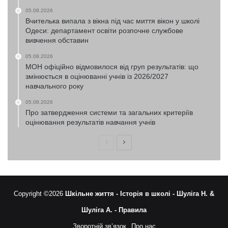
05.08.2026
Вчителька випала з вікна під час миття вікон у школі
Одеси: департамент освіти розпочне службове
вивчення обставин
05.08.2026
МОН офіційно відмовилося від груп результатів: що
змінюється в оцінюванні учнів із 2026/2027
навчального року
05.08.2026
Про затвердження системи та загальних критеріїв
оцінювання результатів навчання учнів
Попередня
Наступна
сторінка
сторінка
Copyright ©2026
Шкільне життя -
Історія в школі -
Шуліга Н. &
Шуліга А. -
Правила
Зворотній зв’язок
Про нас