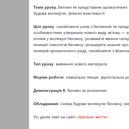
Тема уроку.
Бензен як представник ароматичних в
будова молекули, фізичні властивості
Цілі уроку
: ознайомити учнів з бензеном як пред
особливостями утворення нового виду зв’язку — 
атомів у молекулі бензену; розвивати вміння скла
ізомерії гомологів бензену; розширити знання про
ізомерів ароматичного ряду; ознайомити з фізичн
Тип уроку
: вивчення нового матеріалу.
Форми роботи
: навчальна лекція, фронтальна р
Демонстрація 8.
Бензен як розчинник.
Обладнання
: схема будови молекули бензену, м
Усі уроки хімії на сайті
«Шкільне життя»