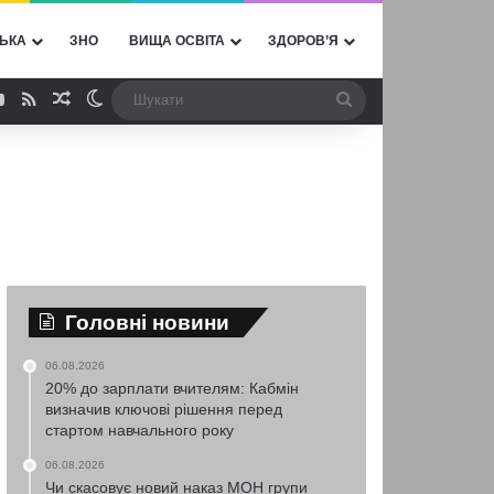
ЬКА
ЗНО
ВИЩА ОСВІТА
ЗДОРОВ’Я
ebook
YouTube
RSS
Випадкова стаття
Switch skin
Шукати
Головні новини
06.08.2026
20% до зарплати вчителям: Кабмін
визначив ключові рішення перед
стартом навчального року
06.08.2026
Чи скасовує новий наказ МОН групи