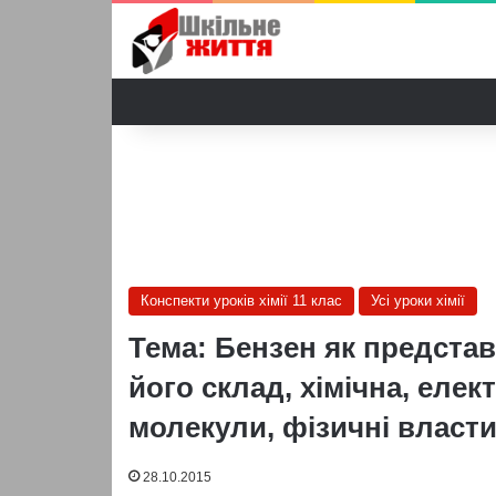
Конспекти уроків хімії 11 клас
Усі уроки хімії
Тема: Бензен як предста
його склад, хімічна, еле
молекули, фізичні властив
28.10.2015