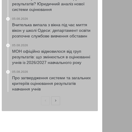
результатів? Юридичний аналіз нової
системи оцінювання
05.08.2026
Вчителька випала з вікна під час миття
вікон у школі Одеси: департамент освіти
розпочне службове вивчення обставин
05.08.2026
МОН офіційно відмовилося від груп
результатів: що змінюється в оцінюванні
учнів із 2026/2027 навчального року
05.08.2026
Про затвердження системи та загальних
критеріїв оцінювання результатів
навчання учнів
Попередня
Наступна
сторінка
сторінка