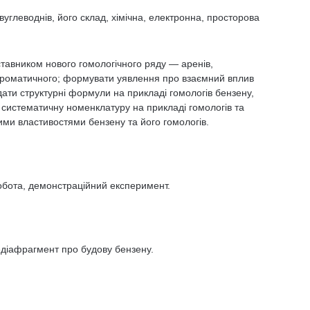
углеводнів, його склад, хімічна, електронна, просторова
ставником нового гомологічного ряду — аренів,
ароматичного; формувати уявлення про взаємний вплив
дати структурні формули на прикладі гомологів бензену,
 систематичну номенклатуру на прикладі гомологів та
ими властивостями бензену та його гомологів.
обота, демонстраційний експеримент.
едіафрагмент про будову бензену.