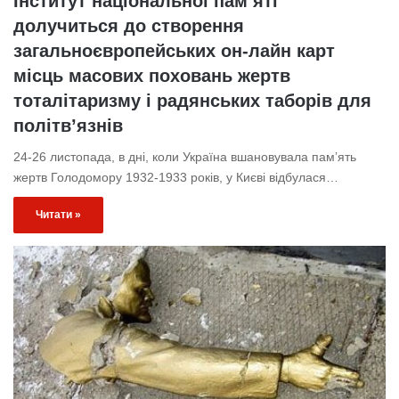
Інститут національної пам’яті
долучиться до створення
загальноєвропейських он-лайн карт
місць масових поховань жертв
тоталітаризму і радянських таборів для
політв’язнів
24-26 листопада, в дні, коли Україна вшановувала пам’ять
жертв Голодомору 1932-1933 років, у Києві відбулася…
Читати »