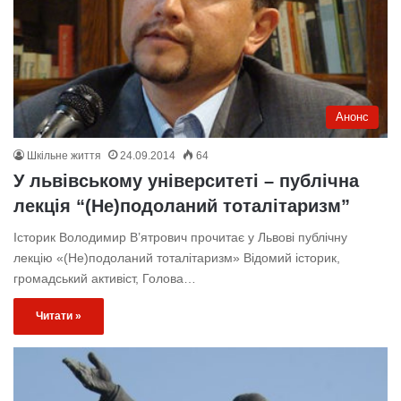
Анонс
Шкільне життя
24.09.2014
64
У львівському університеті – публічна
лекція “(Не)подоланий тоталітаризм”
Історик Володимир В’ятрович прочитає у Львові публічну
лекцію «(Не)подоланий тоталітаризм» Відомий історик,
громадський активіст, Голова…
Читати »