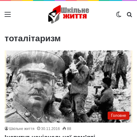
Меню
Switch
Ш
тоталітаризм
Головне
Шкільне життя
30.11.2016
88