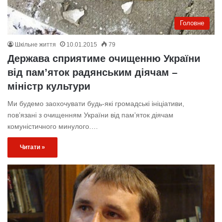
Головне
Шкільне життя
10.01.2015
79
Держава сприятиме очищенню України
від пам’яток радянським діячам –
міністр культури
Ми будемо заохочувати будь-які громадські ініціативи,
пов’язані з очищенням України від пам’яток діячам
комуністичного минулого.…
Читати »