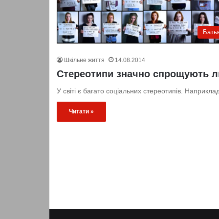
Бать
Шкільне життя
14.08.2014
Стереотипи значно спрощують 
У світі є багато соціальних стереотипів. Наприкла
Читати »