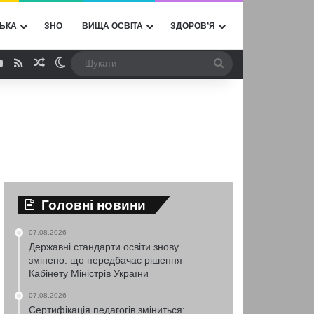
ЬКА
ЗНО
ВИЩА ОСВІТА
ЗДОРОВ’Я
ebook
YouTube
RSS
Випадкова стаття
Switch skin
Шукати
Головні новини
07.08.2026
Державні стандарти освіти знову
змінено: що передбачає рішення
Кабінету Міністрів України
07.08.2026
Сертифікація педагогів зміниться: