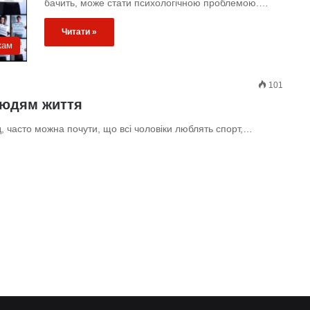
бачить, може стати психологічною проблемою.…
Читати »
кам
101
людям життя
д, часто можна почути, що всі чоловіки люблять спорт,…