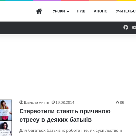
ГОЛОВНА
УРОКИ
НУШ
АНОНС
УЧИТЕЛЬС
Fac
Шкільне життя
19.08.2014
86
Стереотипи стають причиною
стресу в деяких батьків
Для багатьох батьків їх робота і те, як суспільство її