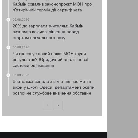
Кабмін схвалив законопроєкт МОН про
п’ятирічний термін дії сертифіката
06.08.2026
20% до зарплати вчителям: Кабмін
визначив ключові рішення перед
стартом навчального року
06.08.2026
Чи скасовує новий наказ МОН групи
результатів? Юридичний аналіз нової
системи оцінювання
05.08.2026
Вчителька випала з вікна під час миття
вікон у школі Одеси: департамент освіти
розпочне службове вивчення обставин
Попередня
Наступна
сторінка
сторінка