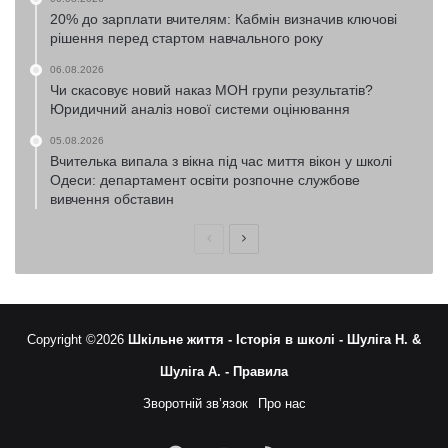
20% до зарплати вчителям: Кабмін визначив ключові
рішення перед стартом навчального року
06.08.2026
Чи скасовує новий наказ МОН групи результатів?
Юридичний аналіз нової системи оцінювання
05.08.2026
Вчителька випала з вікна під час миття вікон у школі
Одеси: департамент освіти розпочне службове
вивчення обставин
Попередня
Наступна
сторінка
сторінка
Copyright ©2026
Шкільне життя -
Історія в школі -
Шуліга Н. &
Шуліга А. -
Правила
Зворотній зв’язок
Про нас