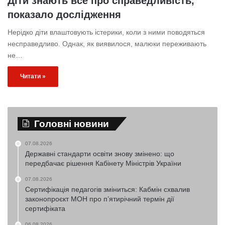
Діти знають все про справедливість,
показало дослідження
Нерідко діти влаштовують істерики, коли з ними поводяться
несправедливо. Однак, як виявилося, малюки переживають
не…
Читати »
Головні новини
07.08.2026
Державні стандарти освіти знову змінено: що
передбачає рішення Кабінету Міністрів України
07.08.2026
Сертифікація педагогів зміниться: Кабмін схвалив
законопроєкт МОН про п’ятирічний термін дії
сертифіката
06.08.2026