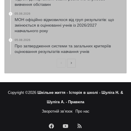
вивчення обставин
05.08.2026
МОН офіційно відмовилося від груп результатів: що
змінюється в оцінюванні учнів із 2026/2027
навчального року
05.08.2026
Про затвердження системи та загальних критеріїв
оцінювання результатів навчання учнів
Попередня
Наступна
сторінка
сторінка
Copyright ©2026
Шкільне життя -
Історія в школі -
Шуліга Н. &
Шуліга А. -
Правила
Зворотній зв’язок
Про нас
Facebook
YouTube
RSS