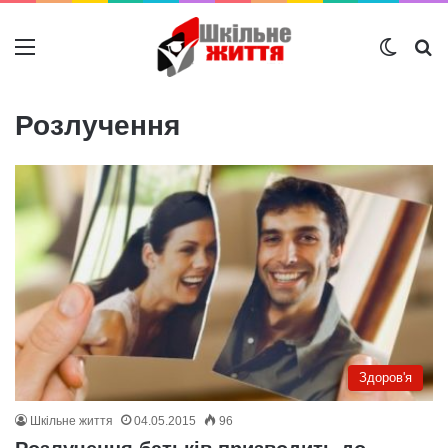
Меню
Switch
Ш
Розлучення
Здоров'я
Шкільне життя
04.05.2015
96