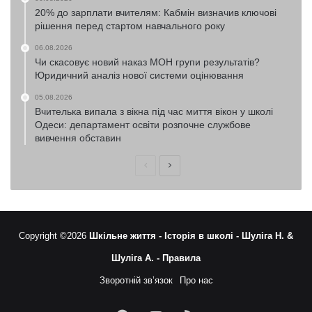
20% до зарплати вчителям: Кабмін визначив ключові
рішення перед стартом навчального року
06.08.2026
Чи скасовує новий наказ МОН групи результатів?
Юридичний аналіз нової системи оцінювання
05.08.2026
Вчителька випала з вікна під час миття вікон у школі
Одеси: департамент освіти розпочне службове
вивчення обставин
Попередня
Наступна
сторінка
сторінка
Copyright ©2026
Шкільне життя -
Історія в школі -
Шуліга Н. &
Шуліга А. -
Правила
Зворотній зв’язок
Про нас