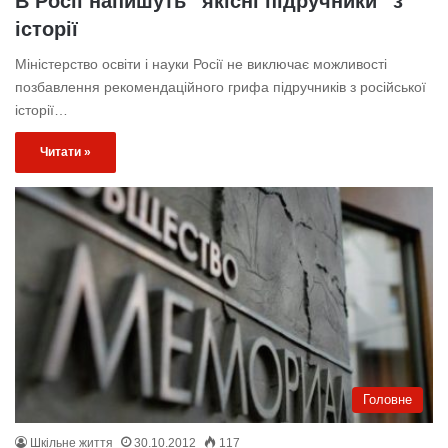
В Росії напишуть “якісні підручники” з
історії
Міністерство освіти і науки Росії не виключає можливості
позбавлення рекомендаційного грифа підручників з російської
історії…
Читати »
Головне
Шкільне життя
30.10.2012
117