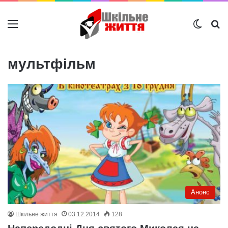
Меню
Switch
Ш
мультфільм
Анонс
Шкільне життя
03.12.2014
128