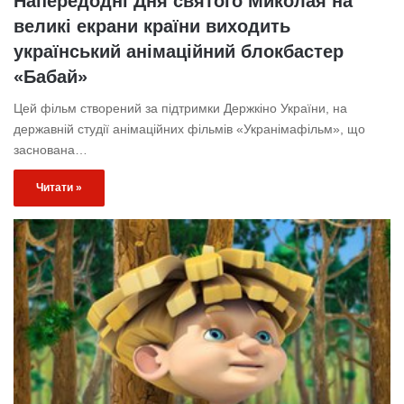
Напередодні Дня святого Миколая на
великі екрани країни виходить
український анімаційний блокбастер
«Бабай»
Цей фільм створений за підтримки Держкіно України, на
державній студії анімаційних фільмів «Укранімафільм», що
заснована…
Читати »