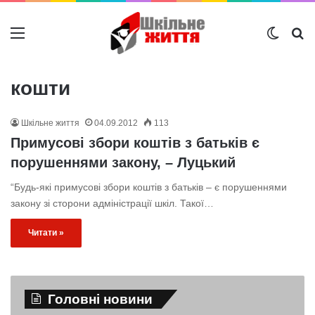
Меню
Switch
Ш
кошти
Шкільне життя
04.09.2012
113
Примусові збори коштів з батьків є
порушеннями закону, – Луцький
“Будь-які примусові збори коштів з батьків – є порушеннями
закону зі сторони адміністрації шкіл. Такої…
Читати »
Головні новини