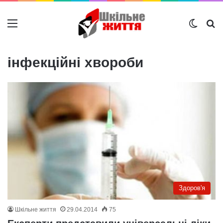
Меню
Switch
Ш
інфекційні хвороби
Здоров'я
Шкільне життя
29.04.2014
75