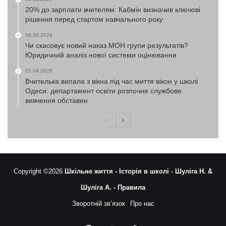
20% до зарплати вчителям: Кабмін визначив ключові
рішення перед стартом навчального року
06.08.2026
Чи скасовує новий наказ МОН групи результатів?
Юридичний аналіз нової системи оцінювання
05.08.2026
Вчителька випала з вікна під час миття вікон у школі
Одеси: департамент освіти розпочне службове
вивчення обставин
Попередня
Наступна
сторінка
сторінка
Copyright ©2026
Шкільне життя -
Історія в школі -
Шуліга Н. &
Шуліга А. -
Правила
Зворотній зв’язок
Про нас