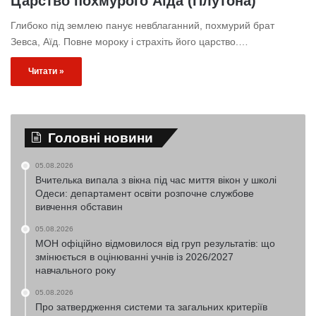
Царство похмурого Аїда (Плутона)
Глибоко під землею панує невблаганний, похмурий брат
Зевса, Аїд. Повне мороку і страхіть його царство.…
Читати »
Головні новини
05.08.2026
Вчителька випала з вікна під час миття вікон у школі
Одеси: департамент освіти розпочне службове
вивчення обставин
05.08.2026
МОН офіційно відмовилося від груп результатів: що
змінюється в оцінюванні учнів із 2026/2027
навчального року
05.08.2026
Про затвердження системи та загальних критеріїв