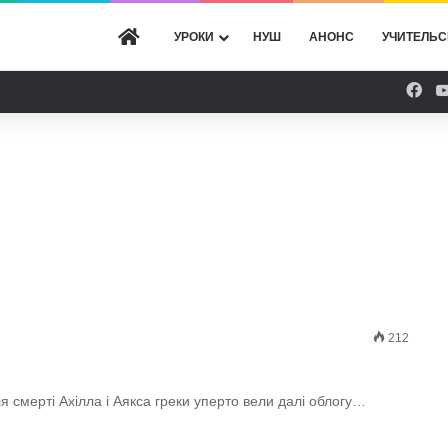
ГОЛОВНА
УРОКИ
НУШ
АНОНС
УЧИТЕЛЬС
Fac
212
 смерті Ахілла і Аякса греки уперто вели далі облогу…