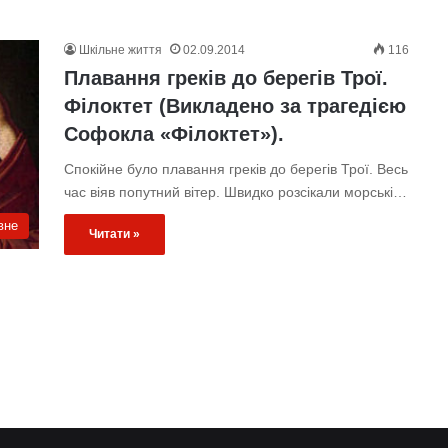
Шкільне життя
02.09.2014
116
Плавання греків до берегів Трої.
Філоктет (Викладено за трагедією
Софокла «Філоктет»).
Спокійне було плавання греків до берегів Трої. Весь
час віяв попутний вітер. Швидко розсікали морські…
вне
Читати »