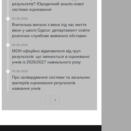
результатів? Юридичний аналіз нової
системи оцінювання
05.08.2026
Вчителька випала з вікна під час миття
вікон у школі Одеси: департамент освіти
розпочне службове вивчення обставин
05.08.2026
МОН офіційно відмовилося від груп
результатів: що змінюється в оцінюванні
учнів із 2026/2027 навчального року
05.08.2026
Про затвердження системи та загальних
критеріїв оцінювання результатів
навчання учнів
Попередня
Наступна
сторінка
сторінка