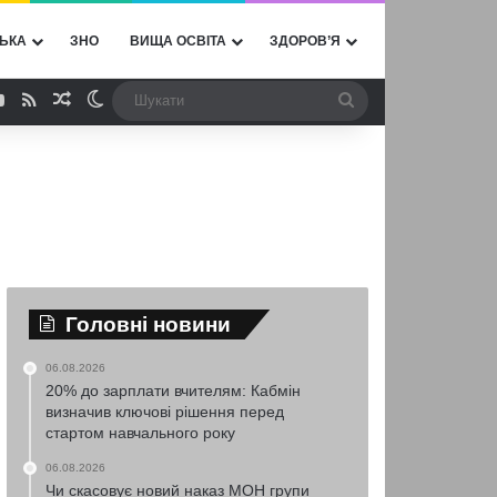
ЬКА
ЗНО
ВИЩА ОСВІТА
ЗДОРОВ’Я
ebook
YouTube
RSS
Випадкова стаття
Switch skin
Шукати
Головні новини
06.08.2026
20% до зарплати вчителям: Кабмін
визначив ключові рішення перед
стартом навчального року
06.08.2026
Чи скасовує новий наказ МОН групи