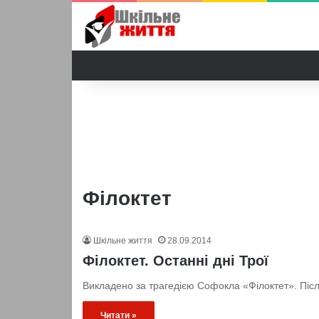
Філоктет
Шкільне життя
28.09.2014
Філоктет. Останні дні Трої
Викладено за трагедією Софокла «Філоктет». Після
Читати »