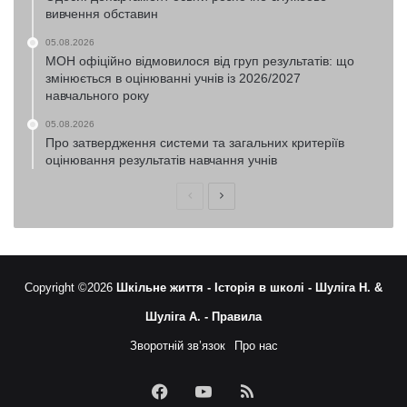
вивчення обставин
05.08.2026
МОН офіційно відмовилося від груп результатів: що
змінюється в оцінюванні учнів із 2026/2027
навчального року
05.08.2026
Про затвердження системи та загальних критеріїв
оцінювання результатів навчання учнів
Попередня
Наступна
сторінка
сторінка
Copyright ©2026
Шкільне життя -
Історія в школі -
Шуліга Н. &
Шуліга А. -
Правила
Зворотній зв’язок
Про нас
Facebook
YouTube
RSS