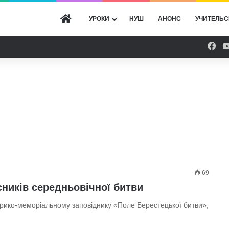
ГОЛОВНА
УРОКИ
НУШ
АНОНС
УЧИТЕЛЬС
Fac
69
ників середньовічної битви
орико-меморіальному заповіднику «Поле Берестецької битви»,