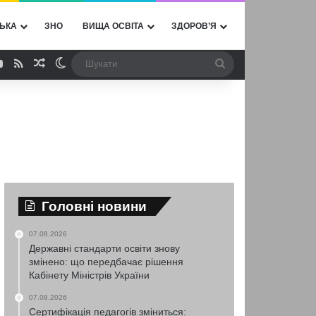
ЬКА
ЗНО
ВИЩА ОСВІТА
ЗДОРОВ’Я
ebook
YouTube
RSS
Випадкова стаття
Switch skin
Шукати
Головні новини
07.08.2026
Державні стандарти освіти знову
змінено: що передбачає рішення
Кабінету Міністрів України
07.08.2026
Сертифікація педагогів зміниться: