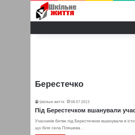
Берестечко
Шкільне життя
08.07.2013
Під Берестечком вшанували учас
Учасників битви під Берестечком вшанували в іст
що біля села Пляшева…