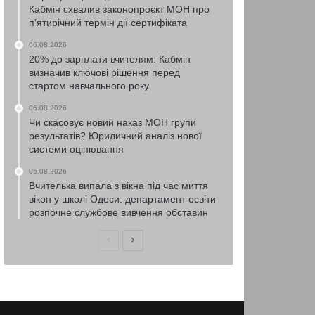
Кабмін схвалив законопроєкт МОН про
п’ятирічний термін дії сертифіката
06.08.2026
20% до зарплати вчителям: Кабмін
визначив ключові рішення перед
стартом навчального року
06.08.2026
Чи скасовує новий наказ МОН групи
результатів? Юридичний аналіз нової
системи оцінювання
05.08.2026
Вчителька випала з вікна під час миття
вікон у школі Одеси: департамент освіти
розпочне службове вивчення обставин
Попередня
Наступна
сторінка
сторінка