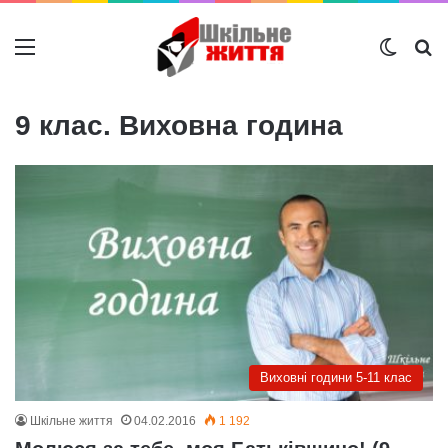
Меню
Switch
Ш
9 клас. Виховна година
Виховні години 5-11 клас
Шкільне життя
04.02.2016
1 192