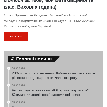
Молюся за тебе, моя Батьківщино! (9
клас. Виховна година)
Автор: Притуленко Людмила Анатоліївна Навчальний
заклад: Новодмитрівська ЗОШ І-ІІІ ступенів ТЕМА ЗАХОДУ:
Молюся за тебе, моя Україно!…
Читати »
Головні новини
06.08.2026
20% до зарплати вчителям: Кабмін визначив ключові
рішення перед стартом навчального року
06.08.2026
Чи скасовує новий наказ МОН групи результатів?
Юридичний аналіз нової системи оцінювання
05.08.2026
Вчителька випала з вікна під час миття вікон у школі