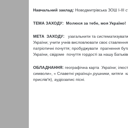
Навчальний заклад:
Новодмитрівська ЗОШ І-ІІІ с
ТЕМА ЗАХОДУ: Молюся за тебе, моя Україно!
МЕТА ЗАХОДУ:
узагальнити та систематизувати 
України; учити учнів висловлювати своє ставлен
патріотичні почуття; пробуджувати прагнення бут
України, свідоме почуття гордості за нашу Батькі
ОБЛАДНАННЯ:
географічна карта України; ілюст
символи», « Славетні українці»,рушники, китяги ка
прислів
‘
я), аудіозапис пісні.