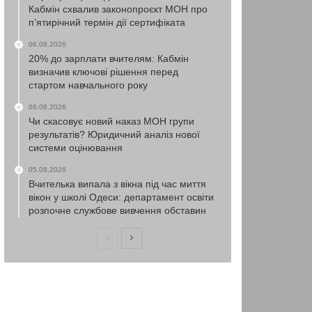
Кабмін схвалив законопроєкт МОН про
п’ятирічний термін дії сертифіката
06.08.2026
20% до зарплати вчителям: Кабмін
визначив ключові рішення перед
стартом навчального року
06.08.2026
Чи скасовує новий наказ МОН групи
результатів? Юридичний аналіз нової
системи оцінювання
05.08.2026
Вчителька випала з вікна під час миття
вікон у школі Одеси: департамент освіти
розпочне службове вивчення обставин
Попередня
Наступна
сторінка
сторінка