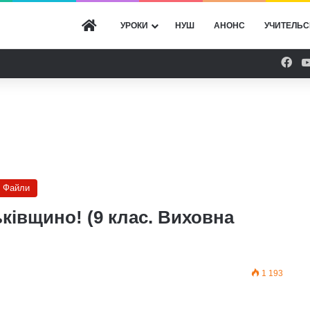
ГОЛОВНА
УРОКИ
НУШ
АНОНС
УЧИТЕЛЬС
Fac
Файли
ківщино! (9 клас. Виховна
1 193