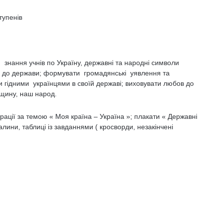
тупенів
знання учнів по Україну, державні та народні символи
ня до держави; формувати громадянські уявлення та
и гідними українцями в своїй державі; виховувати любов до
вщину, наш народ.
рації за темою « Моя країна – Україна »; плакати « Державні
лини, таблиці із завданнями ( кросворди, незакінчені