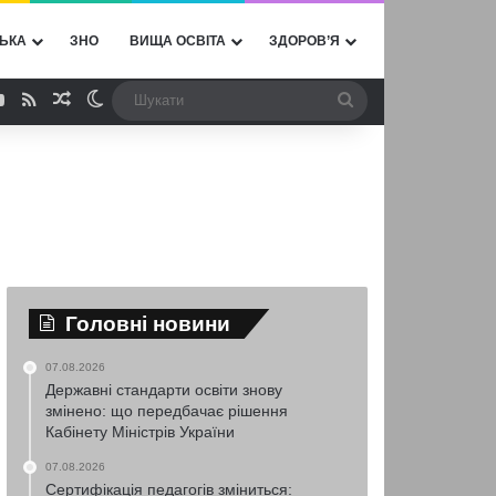
ЬКА
ЗНО
ВИЩА ОСВІТА
ЗДОРОВ’Я
ebook
YouTube
RSS
Випадкова стаття
Switch skin
Шукати
Головні новини
07.08.2026
Державні стандарти освіти знову
змінено: що передбачає рішення
Кабінету Міністрів України
07.08.2026
Сертифікація педагогів зміниться: