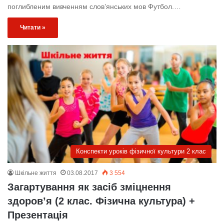
поглибленим вивченням слов’янських мов Футбол.…
Читати »
Конспекти уроків фізичної культури 2 клас
Шкільне життя
03.08.2017
3 554
Загартування як засіб зміцнення
здоров’я (2 клас. Фізична культура) +
Презентація