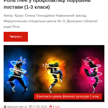
Роль ЛФК у профілактиці порушень
постави (1-3 класи)
Автор: Краус Олена Геннадіївна Навчальний заклад:
Маріупольська спеціальна школа № 21 Донецької обласної
ради Роль…
Читати »
Конспекти уроків фізичної культури 1 клас
Шкільне життя
17.06.2020
6 111