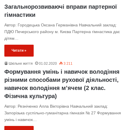
Загальнорозвиваючі вправи партерної
гімнастики
Автор: Городецька Оксана Германівна Навчальний заклад:
ПДЮ Печерського району м. Києва Партерна гімнастика дає
дітям…
Читати »
Шкільне життя
01.02.2020
3 211
Формування умінь і навичок володіння
різними способами рухової діяльності,
навичок володіння м’ячем (2 клас.
Фізична культура)
Автор: Резніченко Алла Вікторівна Навчальний заклад:
Запорізька суспільно-гуманітарна гімназія № 27 Формування
умінь і навичок…