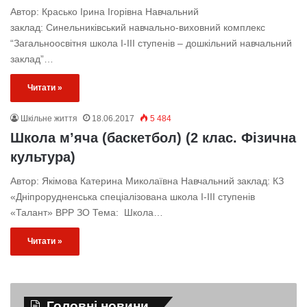
Автор: Красько Ірина Ігорівна Навчальний
заклад: Синельниківський навчально-виховний комплекс
“Загальноосвітня школа І-ІІІ ступенів – дошкільний навчальний
заклад”…
Читати »
Шкільне життя
18.06.2017
5 484
Школа м’яча (баскетбол) (2 клас. Фізична
культура)
Автор: Якімова Катерина Миколаївна Навчальний заклад: КЗ
«Дніпрорудненська спеціалізована школа І-ІІІ ступенів
«Талант» ВРР ЗО Тема: Школа…
Читати »
Головні новини