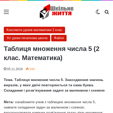
Меню
Switch
Ш
Конспекти уроків математики 2 клас
Усі уроки початкова школа
Файли
Таблиця множення числа 5 (2
клас. Математика)
05.11.2018
544
Тема. Таблиця множення числа 5. Знаходження значень
виразів, у яких двічі повторюється та сама буква.
Складання і розв’язування задачі за малюнком і схемою
Мета
:
ознайомити учнів з таблицею множення числа 5;
навчати складання задач за малюнком і схемою;
вдосконалювати навички розв’язання задач дією множення;