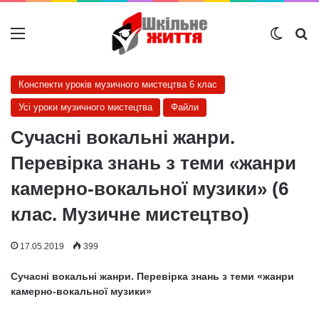
Меню
Switch
Ш
Конспекти уроків музичного мистецтва 6 клас
Усі уроки музичного мистецтва
Файли
Сучасні вокальні жанри.
Перевірка знань з теми «жанри
камерно-вокальної музики» (6
клас. Музичне мистецтво)
17.05.2019
399
Сучасні вокальні жанри. Перевірка знань з теми «жанри
камерно-вокальної музики»