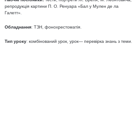
репродукція картини П. О. Ренуара «Бал у Мулен де ла
Галетт».
Обладнання
: ТЗН, фонохрестоматія.
Тип уроку
: комбінований урок, урок— перевірка знань з теми.