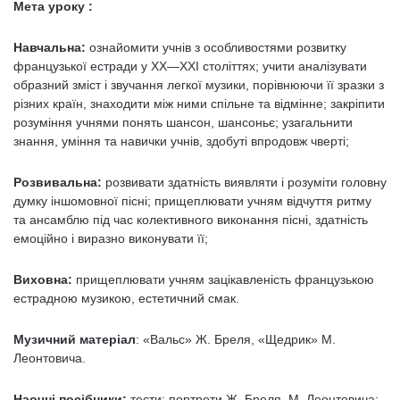
Мета уроку :
Навчальна:
ознайомити учнів з особливостями розвитку
французької естради у XX—XXI століттях; учити аналізувати
образний зміст і звучання легкої музики, порівнюючи її зразки з
різних країн, знаходити між ними спільне та відмінне; закріпити
розуміння учнями понять шансон, шансоньє; узагальнити
знання, уміння та навички учнів, здобуті впродовж чверті;
Розвивальна:
розвивати здатність виявляти і розуміти головну
думку іншомовної пісні; прищеплювати учням відчуття ритму
та ансамблю під час колективного виконання пісні, здатність
емоційно і виразно виконувати її;
Виховна:
прищеплювати учням зацікавленість французькою
естрадною музикою, естетичний смак.
Музичний матеріал
: «Вальс» Ж. Бреля, «Щедрик» М.
Леонтовича.
Наочні посібники:
тести; портрети Ж. Бреля, М. Леонтовича;