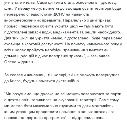
учнів та вчителів. Саме ця тема стала основною в підготовці
шкіл. У першу чергу, прилеглі до закладів освіти території буде
перевірено спеціалістами ДСНС на наявність
вибухонебезпечних предметів. Паралельно з цим триває
процес і перевірки об’єктів укриття шкіл — там мають бути
підготовлені запаси води, медикаментів та решти необхідного.
Для тих шкіл, де укриття немає, підготовлено і буде перевірено
сховище в кроковій доступності. На початку навчального року у
всіх школах пройдуть необхідні тренування з вчителями і
дітьми щодо дій під час повітряної тривоги”, – зазначила
Олена Фіданян.
За словами чиновниці, ті школярі, які не зможуть повернутися
до Києва, будуть навчатися дистанційно.
“Ми розуміємо, що далеко не всі можуть повернутися за парти,
а дехто навіть залишився на окупованій території. Саме тому
ми маємо бути максимально гнучкими та дати можливість
юним українцям продовжити навчання в наших школах і за
нашою стандартною програмою”, – підкреслила вона.