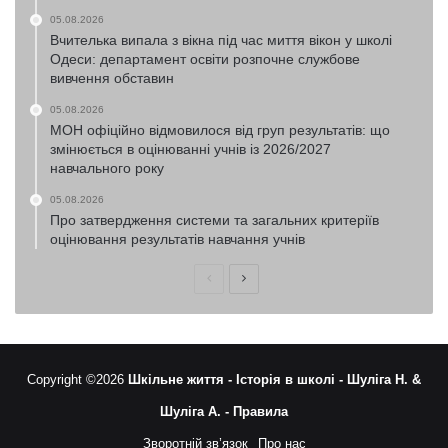
05.08.2026
Вчителька випала з вікна під час миття вікон у школі
Одеси: департамент освіти розпочне службове
вивчення обставин
05.08.2026
МОН офіційно відмовилося від груп результатів: що
змінюється в оцінюванні учнів із 2026/2027
навчального року
05.08.2026
Про затвердження системи та загальних критеріїв
оцінювання результатів навчання учнів
Попередня
Наступна
сторінка
сторінка
Copyright ©2026
Шкільне життя -
Історія в школі -
Шуліга Н. &
Шуліга А. -
Правила
Зворотній зв’язок
Про нас