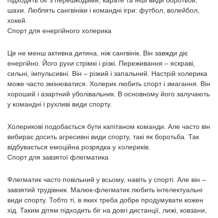
підходять біг з перешкодами, карате та інші види боротьби,
шахи. Люблять сангвініки і командні ігри: футбол, волейбол,
хокей.
Спорт для енергійного холерика
Це не менш активна дитина, ніж сангвінік. Він завжди діє
енергійно. Його рухи стрімкі і різкі. Переживання – яскраві,
сильні, імпульсивні. Він – різкий і запальний. Настрій холерика
може часто змінюватися. Холерик любить спорт і змагання. Він
хороший і азартний уболівальник. В основному його залучають
у командні і рухливі види спорту.
Холерикові подобається бути капітаном команди. Але часто він
вибирає досить агресивні види спорту, такі як боротьба. Так
відбувається емоційна розрядка у холериків.
Спорт для завзятої флегматика
Флегматик часто повільний у всьому, навіть у спорті. Але він –
завзятий трудівник. Малюк-флегматик любить інтелектуальні
види спорту. Тобто ті, в яких треба добре продумувати кожен
хід. Таким дітям підходить біг на довгі дистанції, лижі, ковзани,