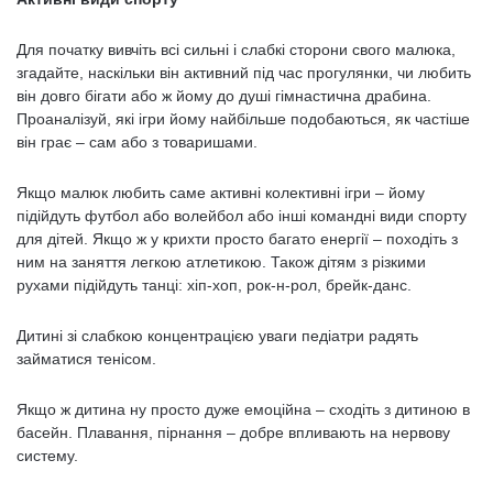
Для початку вивчіть всі сильні і слабкі сторони свого малюка,
згадайте, наскільки він активний під час прогулянки, чи любить
він довго бігати або ж йому до душі гімнастична драбина.
Проаналізуй, які ігри йому найбільше подобаються, як частіше
він грає – сам або з товаришами.
Якщо малюк любить саме активні колективні ігри – йому
підійдуть футбол або волейбол або інші командні види спорту
для дітей. Якщо ж у крихти просто багато енергії – походіть з
ним на заняття легкою атлетикою. Також дітям з різкими
рухами підійдуть танці: хіп-хоп, рок-н-рол, брейк-данс.
Дитині зі слабкою концентрацією уваги педіатри радять
займатися тенісом.
Якщо ж дитина ну просто дуже емоційна – сходіть з дитиною в
басейн. Плавання, пірнання – добре впливають на нервову
систему.