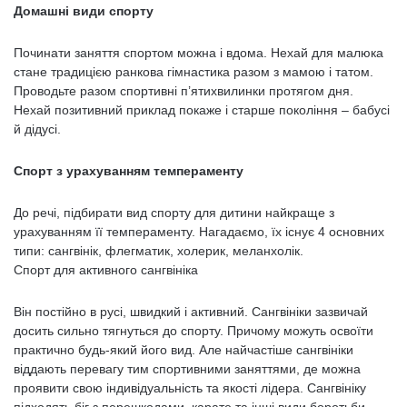
Домашні види спорту
Починати заняття спортом можна і вдома. Нехай для малюка
стане традицією ранкова гімнастика разом з мамою і татом.
Проводьте разом спортивні п’ятихвилинки протягом дня.
Нехай позитивний приклад покаже і старше покоління – бабусі
й дідусі.
Спорт з урахуванням темпераменту
До речі, підбирати вид спорту для дитини найкраще з
урахуванням її темпераменту. Нагадаємо, їх існує 4 основних
типи: сангвінік, флегматик, холерик, меланхолік.
Спорт для активного сангвініка
Він постійно в русі, швидкий і активний. Сангвініки зазвичай
досить сильно тягнуться до спорту. Причому можуть освоїти
практично будь-який його вид. Але найчастіше сангвініки
віддають перевагу тим спортивними заняттями, де можна
проявити свою індивідуальність та якості лідера. Сангвініку