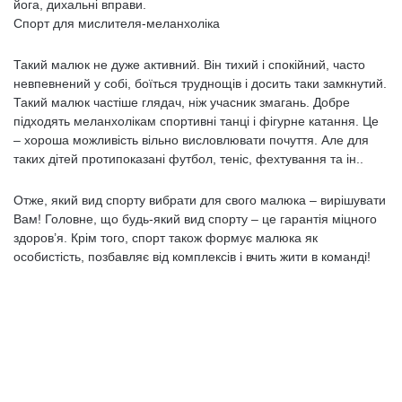
йога, дихальні вправи.
Спорт для мислителя-меланхоліка
Такий малюк не дуже активний. Він тихий і спокійний, часто
невпевнений у собі, боїться труднощів і досить таки замкнутий.
Такий малюк частіше глядач, ніж учасник змагань. Добре
підходять меланхолікам спортивні танці і фігурне катання. Це
– хороша можливість вільно висловлювати почуття. Але для
таких дітей протипоказані футбол, теніс, фехтування та ін..
Отже, який вид спорту вибрати для свого малюка – вирішувати
Вам! Головне, що будь-який вид спорту – це гарантія міцного
здоров’я. Крім того, спорт також формує малюка як
особистість, позбавляє від комплексів і вчить жити в команді!