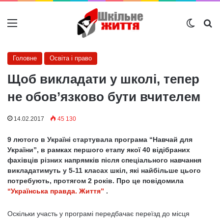
Меню
Switch
Ш
Головне
Освіта і право
Щоб викладати у школі, тепер
не обов’язково бути вчителем
14.02.2017
45 130
9 лютого в Україні стартувала програма “Навчай для
України”, в рамках першого етапу якої 40 відібраних
фахівців різних напрямків після спеціального навчання
викладатимуть у 5-11 класах шкіл, які найбільше цього
потребують, протягом 2 років. Про це повідомила
“Українська правда. Життя”
.
Оскільки участь у програмі передбачає переїзд до місця