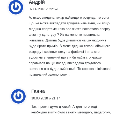
:
Андрій
09.06.2018 о 22:59
А, якщо людина токар найвищого розряду, то вона
що, не може викладати трудове навчання, чи якщо
людина спортсмен яка все життя посвятила спорту
фізичну культуру ? Як на мене то правильна
ініціатива. Дитина буде дивитися на цю людину і
буде брати примір. В мене дядько токар найвищого
розряду і керівник цеху на фабриці і я на сто
відсотків впевнений що він би набагато краще
справився на цій посаді викладача трудового
навчання ніж будь який інший. То хороша ініціатива і
правильний законопроект.
:
Ганна
10.08.2018 о 21:17
Так, проект дуже цікавий! А для чого тоді
необхідно вчити було і знати методику, педагогіку,