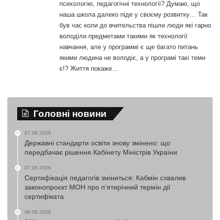
психологію, педагогічні технології? Думаю, що
наша школа далеко піде у своєму розвитку… Так
був час коли до вчительства пішли люди які гарно
володіли предметами такими як технології
навчання, але у программі є ще багато питань
якими людина не володіє, а у програмі такі теми
є!? Життя покаже…
Головні новини
07.08.2026
Державні стандарти освіти знову змінено: що
передбачає рішення Кабінету Міністрів України
07.08.2026
Сертифікація педагогів зміниться: Кабмін схвалив
законопроєкт МОН про п’ятирічний термін дії
сертифіката
06.08.2026