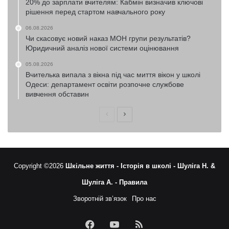
20% до зарплати вчителям: Кабмін визначив ключові
рішення перед стартом навчального року
06.08.2026
Чи скасовує новий наказ МОН групи результатів?
Юридичний аналіз нової системи оцінювання
05.08.2026
Вчителька випала з вікна під час миття вікон у школі
Одеси: департамент освіти розпочне службове
вивчення обставин
Попередня
Наступна
сторінка
сторінка
Copyright ©2026
Шкільне життя -
Історія в школі -
Шуліга Н. &
Шуліга А. -
Правила
Зворотній зв’язок
Про нас
Facebook
YouTube
RSS