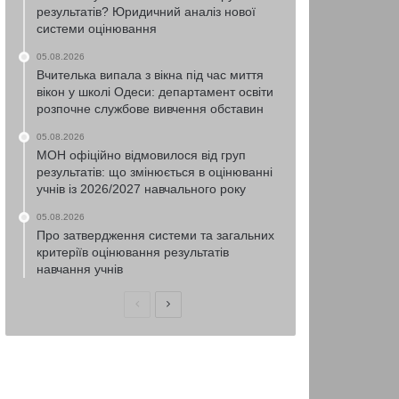
результатів? Юридичний аналіз нової
системи оцінювання
05.08.2026
Вчителька випала з вікна під час миття
вікон у школі Одеси: департамент освіти
розпочне службове вивчення обставин
05.08.2026
МОН офіційно відмовилося від груп
результатів: що змінюється в оцінюванні
учнів із 2026/2027 навчального року
05.08.2026
Про затвердження системи та загальних
критеріїв оцінювання результатів
навчання учнів
Попередня
Наступна
сторінка
сторінка