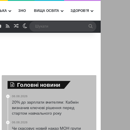
ЬКА
ЗНО
ВИЩА ОСВІТА
ЗДОРОВ’Я
ebook
YouTube
RSS
Випадкова стаття
Switch skin
Шукати
Головні новини
06.08.2026
20% до зарплати вчителям: Кабмін
визначив ключові рішення перед
стартом навчального року
06.08.2026
Чи скасовує новий наказ МОН групи