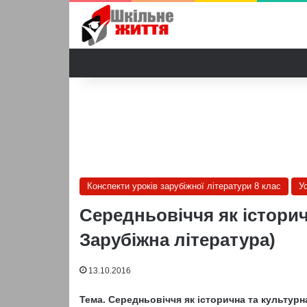
Конспекти уроків зарубіжної літератури 8 клас
У
Середньовіччя як історич
Зарубіжна література)
13.10.2016
Тема. Середньовіччя як історична та культурн