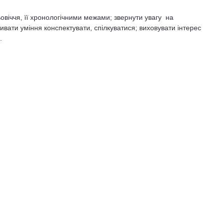
віччя, її хронологічними межами; звернути увагу на
ивати уміння конспектувати, спілкуватися; виховувати інтерес
.