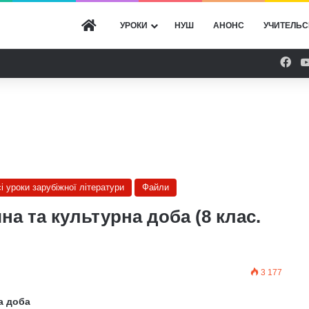
ГОЛОВНА
УРОКИ
НУШ
АНОНС
УЧИТЕЛЬС
Fac
сі уроки зарубіжної літератури
Файли
на та культурна доба (8 клас.
3 177
а доба