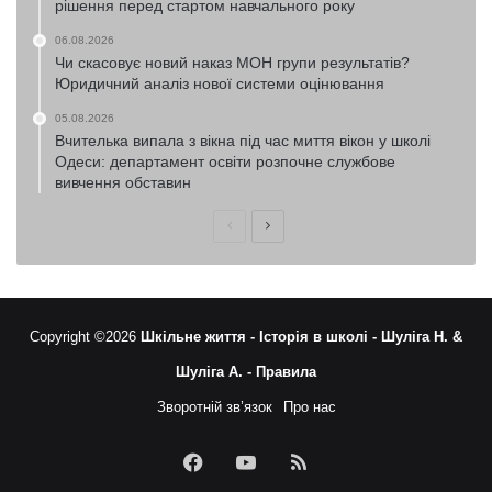
рішення перед стартом навчального року
06.08.2026
Чи скасовує новий наказ МОН групи результатів?
Юридичний аналіз нової системи оцінювання
05.08.2026
Вчителька випала з вікна під час миття вікон у школі
Одеси: департамент освіти розпочне службове
вивчення обставин
Попередня
Наступна
сторінка
сторінка
Copyright ©2026
Шкільне життя -
Історія в школі -
Шуліга Н. &
Шуліга А. -
Правила
Зворотній зв’язок
Про нас
Facebook
YouTube
RSS