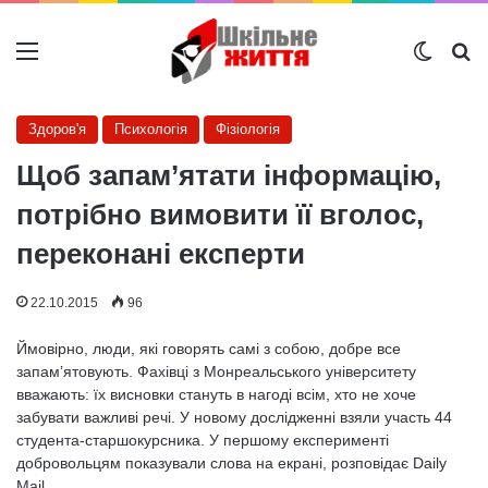
Меню
Switch
Ш
Здоров'я
Психологія
Фізіологія
Щоб запам’ятати інформацію,
потрібно вимовити її вголос,
переконані експерти
22.10.2015
96
Ймовірно, люди, які говорять самі з собою, добре все
запам’ятовують. Фахівці з Монреальського університету
вважають: їх висновки стануть в нагоді всім, хто не хоче
забувати важливі речі. У новому дослідженні взяли участь 44
студента-старшокурсника. У першому експерименті
добровольцям показували слова на екрані, розповідає Daily
Mail.