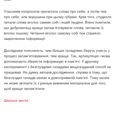
Учасників попросили прочитати слова про себе, а потім теж
про себе, але ворушачи при цьому губами. Крім того, студенти
читали слова вголос самим собі і іншій людині. Вчені помітили,
що добровольці краще запам’ятовували слова, читаючи їх
вголос іншому. Читання вголос самому собі теж сприяло
закріпленню інформації.
Дослідники пояснюють: чим більше складових беруть участь у
процесі запам’ятовування, тим краще. Так, артикуляція і мова
допомагають зберегти інформацію в пам’яті. У другому
експерименті з безглуздими складами вищезгаданий спосіб не
працював. На думку авторів дослідження, справа в тому, що
безглуздих складів немає в довготривалій пам’яті. Тому мозок
не може зв’язати їх з раніше вивченим матеріалом для того,
щоб краще запам’ятати.
Шкільне життя