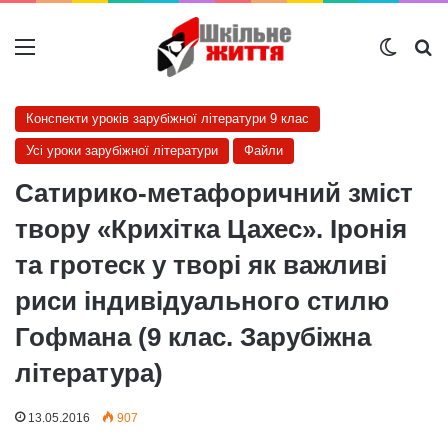
Меню
Switch
Ш
Конспекти уроків зарубіжної літератури 9 клас
Усі уроки зарубіжної літератури
Файли
Сатирико-метафоричний зміст
твору «Крихітка Цахес». Іронія
та гротеск у творі як важливі
риси індивідуального стилю
Гофмана (9 клас. Зарубіжна
література)
13.05.2016
907