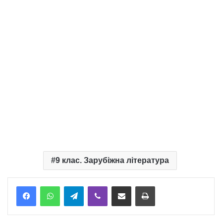
9 клас. Зарубіжна література
Telegram
Viber
Надіслати електронною поштою
Надрукувати