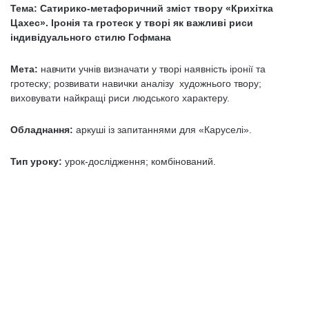
Тема: Сатирико-метафоричний зміст твору «Крихітка
Цахес». Іронія та гротеск у творі як важливі риси
індивідуального стилю Гофмана
Мета:
навчити учнів визначати у творі наявність іронії та
гротеску; розвивати навички аналізу художнього твору;
виховувати найкращі риси людського характеру.
Обладнання:
аркуші із запитаннями для «Каруселі».
Тип уроку:
урок-дослідження; комбінований.