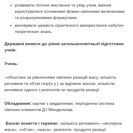
розвивати логічне мислення та уяву учнів, вміння
користуватися основними фізико-хімічними величинами
та розрахунковими формулами;
виховувати цікавість практичного використання набутих
теоретичних знань.
Державні вимоги до рівня загальноосвітньої підготовки
учнів.
Учень:
–
обчислює
за рівняннями хімічних реакцій масу, кількість
речовини та об’єм газу(н.у.) за відомою масою, кількістю
речовини одного з реагентів чи продуктів реакції.
Обладнання:
картки з завданнями, періодична система
хімічних елементів Д.І.Менделєєва.
Базові поняття і терміни:
«кількість речовини», «молярна
маса», «об’єм», «маса», реагенти, продукти реакції.