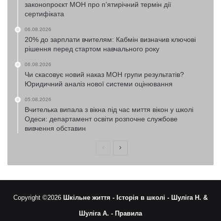
законопроєкт МОН про п’ятирічний термін дії
сертифіката
06.08.2026
20% до зарплати вчителям: Кабмін визначив ключові
рішення перед стартом навчального року
06.08.2026
Чи скасовує новий наказ МОН групи результатів?
Юридичний аналіз нової системи оцінювання
05.08.2026
Вчителька випала з вікна під час миття вікон у школі
Одеси: департамент освіти розпочне службове
вивчення обставин
Попередня
Наступна
сторінка
сторінка
Copyright ©2026
Шкільне життя -
Історія в школі -
Шуліга Н. &
Шуліга А. -
Правила