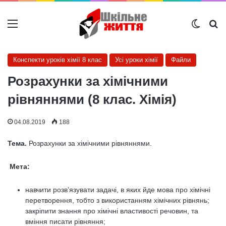
Меню
Switch
Ш
Конспекти уроків хімії 8 клас
Усі уроки хімії
Файли
Розрахунки за хімічними
рівняннями (8 клас. Хімія)
04.08.2019
188
Тема.
Розрахунки за хімічними рівняннями.
Мета:
навчити розв’язувати задачі, в яких йде мова про хімічні
перетворення, тобто з використанням хімічних рівнянь;
закріпити знання про хімічні властивості речовин, та
вміння писати рівняння;