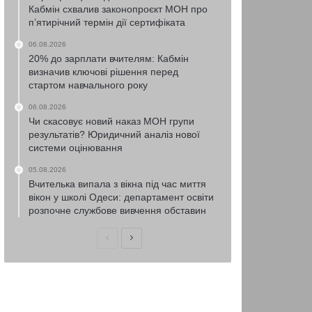
Кабмін схвалив законопроєкт МОН про
п’ятирічний термін дії сертифіката
06.08.2026
20% до зарплати вчителям: Кабмін
визначив ключові рішення перед
стартом навчального року
06.08.2026
Чи скасовує новий наказ МОН групи
результатів? Юридичний аналіз нової
системи оцінювання
05.08.2026
Вчителька випала з вікна під час миття
вікон у школі Одеси: департамент освіти
розпочне службове вивчення обставин
Попередня
Наступна
сторінка
сторінка