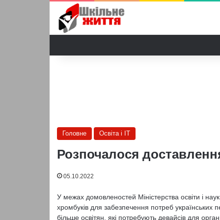
Головне
Освіта і IT
Розпочалося доставлення
05.10.2022
У межах домовленостей Міністерства освіти і нау
хромбуків для забезпечення потреб українських п
більше освітян, які потребують девайсів для орга