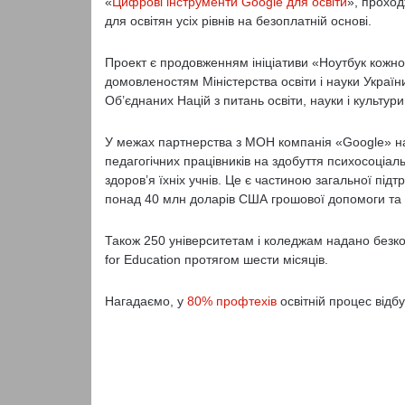
«
Цифрові інструменти Google для освіти
», проход
для освітян усіх рівнів на безоплатній основі.
Проект є продовженням ініціативи «Ноутбук кожно
домовленостям Міністерства освіти і науки Україн
Об’єднаних Націй з питань освіти, науки і культу
У межах партнерства з МОН компанія «Google» н
педагогічних працівників на здобуття психосоціа
здоров’я їхніх учнів. Це є частиною загальної підт
понад 40 млн доларів США грошової допомоги та 5
Також 250 університетам і коледжам надано безк
for Education протягом шести місяців.
Нагадаємо, у
80% профтехів
освітній процес відб