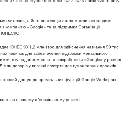
ження якого доступне протягом 2022-2023 навчального року
му вчителю», а його реалізація стала можливою завдяки
и з компанією «Google» та за підтримки Організації
ри ЮНЕСКО.
адає ЮНЕСКО 1,2 млн євро для здійснення навчання 50 тис.
льних навичок для забезпечення підтримки ментального
римки, яку надає компанія та співробітники «Google» у розмірі
 млн доларів у вигляді пожертв для гуманітарних проектів.
оштовний доступ до преміальних функцій Google Workspace
увається в очному або змішаному режимі.