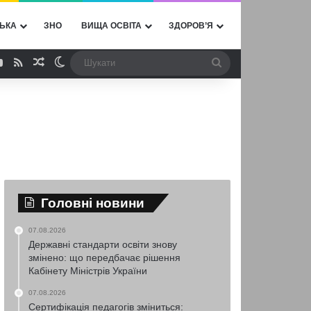
ЬКА
ЗНО
ВИЩА ОСВІТА
ЗДОРОВ’Я
ebook
YouTube
RSS
Випадкова стаття
Switch skin
Шукати
Головні новини
07.08.2026
Державні стандарти освіти знову
змінено: що передбачає рішення
Кабінету Міністрів України
07.08.2026
Сертифікація педагогів зміниться: