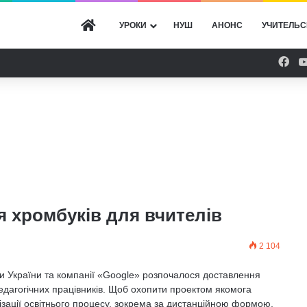
ГОЛОВНА
УРОКИ
НУШ
АНОНС
УЧИТЕЛЬС
Fac
 хромбуків для вчителів
2 104
ки України та компанії «Google» розпочалося доставлення
едагогічних працівників. Щоб охопити проектом якомога
нізації освітнього процесу, зокрема за дистанційною формою,