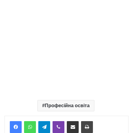
Професійна освіта
Telegram
Viber
Надіслати електронною поштою
Надрукувати