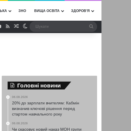
ЬКА
ЗНО
ВИЩА ОСВІТА
ЗДОРОВ’Я
ebook
YouTube
RSS
Випадкова стаття
Switch skin
Шукати
Головні новини
06.08.2026
20% до зарплати вчителям: Кабмін
визначив ключові рішення перед
стартом навчального року
06.08.2026
Чи скасовує новий наказ МОН групи