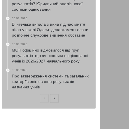
результатів? Юридичний аналіз нової
системи оцінювання
05.08.2026
Вчителька випала з вікна під час миття
вікон у школі Одеси: департамент освіти
розпочне службове вивчення обставин
05.08.2026
МОН офіційно відмовилося від груп
результатів: що змінюється в оцінюванні
учнів із 2026/2027 навчального року
05.08.2026
Про затвердження системи та загальних
критеріїв оцінювання результатів
навчання учнів
Попередня
Наступна
сторінка
сторінка