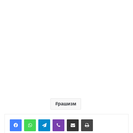
рашизм
Telegram
Viber
Надіслати електронною поштою
Надрукувати