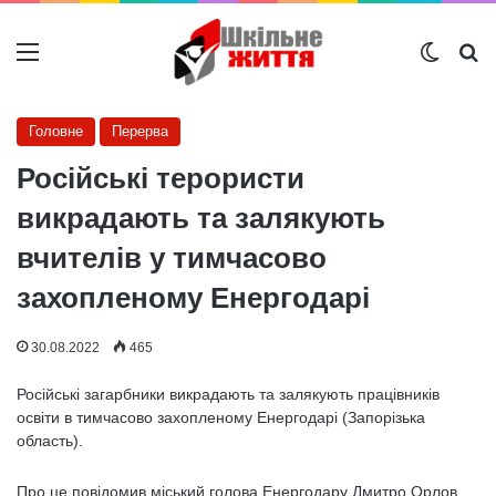
Меню
Switch
Ш
Головне
Перерва
Російські терористи
викрадають та залякують
вчителів у тимчасово
захопленому Енергодарі
30.08.2022
465
Російські загарбники викрадають та залякують працівників
освіти в тимчасово захопленому Енергодарі (Запорізька
область).
Про це повідомив міський голова Енергодару Дмитро Орлов.