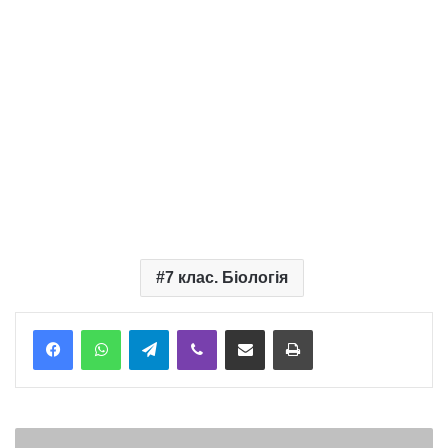
7 клас. Біологія
Telegram
Viber
Надіслати електронною поштою
Надрукувати