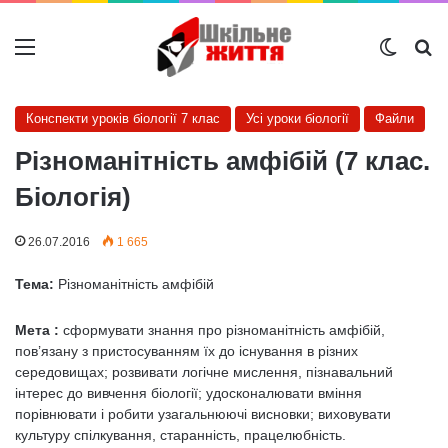
Меню
Switch
Ш
Конспекти уроків біології 7 клас
Усі уроки біології
Файли
Різноманітність амфібій (7 клас.
Біологія)
26.07.2016
1 665
Тема:
Різноманітність амфібій
Мета :
сформувати знання про різноманітність амфібій,
пов’язану з пристосуванням їх до існування в різних
середовищах; розвивати логічне мислення, пізнавальний
інтерес до вивчення біології; удосконалювати вміння
порівнювати і робити узагальнюючі висновки; виховувати
культуру спілкування, старанність, працелюбність.