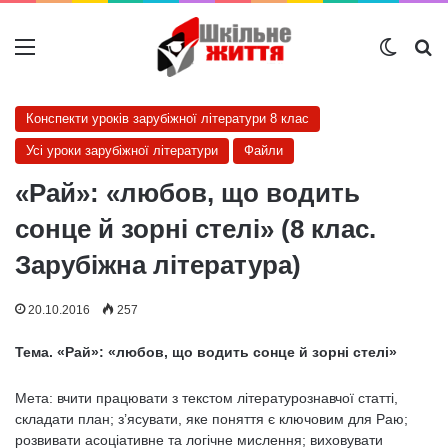
Меню
Switch
Ш
Конспекти уроків зарубіжної літератури 8 клас
Усі уроки зарубіжної літератури
Файли
«Рай»: «любов, що водить
сонце й зорні стелі» (8 клас.
Зарубіжна література)
20.10.2016
257
Тема. «Рай»: «любов, що водить сонце й зорні стелі»
Мета: вчити працювати з текстом літературознавчої статті,
складати план; з’ясувати, яке поняття є ключовим для Раю;
розвивати асоціативне та логічне мислення; виховувати