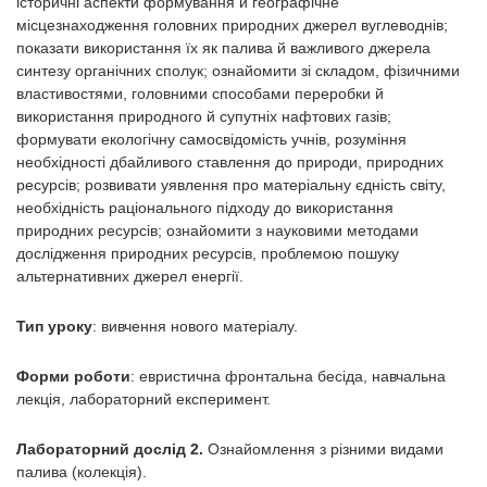
історичні аспекти формування й географічне
місцезнаходження головних природних джерел вуглеводнів;
показати використання їх як палива й важливого джерела
синтезу органічних сполук; ознайомити зі складом, фізичними
властивостями, головними способами переробки й
використання природного й супутніх нафтових газів;
формувати екологічну самосвідомість учнів, розуміння
необхідності дбайливого ставлення до природи, природних
ресурсів; розвивати уявлення про матеріальну єдність світу,
необхідність раціонального підходу до використання
природних ресурсів; ознайомити з науковими методами
дослідження природних ресурсів, проблемою пошуку
альтернативних джерел енергії.
Тип уроку
: вивчення нового матеріалу.
Форми роботи
: евристична фронтальна бесіда, навчальна
лекція, лабораторний експеримент.
Лабораторний дослід 2.
Ознайомлення з різними видами
палива (колекція).