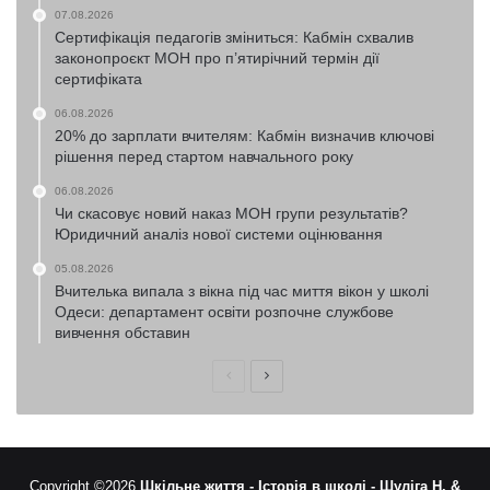
07.08.2026
Сертифікація педагогів зміниться: Кабмін схвалив
законопроєкт МОН про п’ятирічний термін дії
сертифіката
06.08.2026
20% до зарплати вчителям: Кабмін визначив ключові
рішення перед стартом навчального року
06.08.2026
Чи скасовує новий наказ МОН групи результатів?
Юридичний аналіз нової системи оцінювання
05.08.2026
Вчителька випала з вікна під час миття вікон у школі
Одеси: департамент освіти розпочне службове
вивчення обставин
Попередня
Наступна
сторінка
сторінка
Copyright ©2026
Шкільне життя -
Історія в школі -
Шуліга Н. &