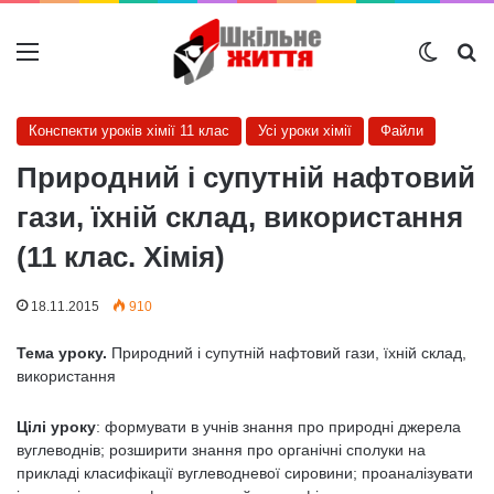
Меню
Switch
Ш
Конспекти уроків хімії 11 клас
Усі уроки хімії
Файли
Природний і супутній нафтовий
гази, їхній склад, використання
(11 клас. Хімія)
18.11.2015
910
Тема уроку.
Природний і супутній нафтовий гази, їхній склад,
використання
Цілі уроку
: формувати в учнів знання про природні джерела
вуглеводнів; розширити знання про органічні сполуки на
прикладі класифікації вуглеводневої сировини; проаналізувати