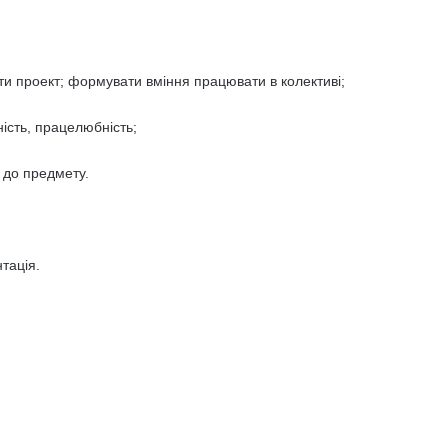
ти проект; формувати вміння працювати в колективі;
ність, працелюбність;
в до предмету.
тація.