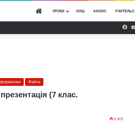
ГОЛОВНА
УРОКИ
НУШ
АНОНС
УЧИТЕЛЬС
Fac
інформатики
Файли
презентація (7 клас.
9 905