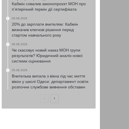
Кабмін схвалив законопроєкт МОН про
п’ятирічний термін дії сертифіката
06.08.2026
20% до зарплати вчителям: Кабмін
визначив ключові рішення перед
стартом навчального року
06.08.2026
Чи скасовує новий наказ МОН групи
результатів? Юридичний аналіз нової
системи оцінювання
05.08.2026
Вчителька випала з вікна під час миття
вікон у школі Одеси: департамент освіти
розпочне службове вивчення обставин
Попередня
Наступна
сторінка
сторінка