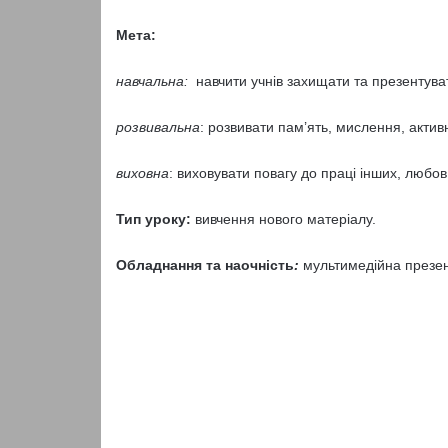
Мета:
навчальна:
навчити учнів захищати та презентува
розвивальна
: розвивати пам’ять, мислення, актив
виховна
: виховувати повагу до праці інших, любо
Тип уроку:
вивчення нового матеріалу.
Обладнання та наочність
:
мультимедійна презен