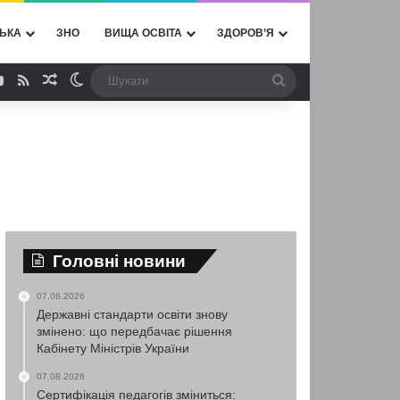
ЬКА
ЗНО
ВИЩА ОСВІТА
ЗДОРОВ’Я
ebook
YouTube
RSS
Випадкова стаття
Switch skin
Шукати
Головні новини
07.08.2026
Державні стандарти освіти знову
змінено: що передбачає рішення
Кабінету Міністрів України
07.08.2026
Сертифікація педагогів зміниться: