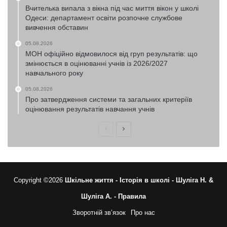
Вчителька випала з вікна під час миття вікон у школі
Одеси: департамент освіти розпочне службове
вивчення обставин
05.08.2026
МОН офіційно відмовилося від груп результатів: що
змінюється в оцінюванні учнів із 2026/2027
навчального року
05.08.2026
Про затвердження системи та загальних критеріїв
оцінювання результатів навчання учнів
Попередня
Наступна
сторінка
сторінка
Copyright ©2026
Шкільне життя -
Історія в школі -
Шуліга Н. &
Шуліга А. -
Правила
Зворотній зв’язок
Про нас