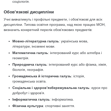
соціологія.
Обов’язкові дисципліни
Учні вивчатимуть і профільні предмети, і обов’язкові для всіх
дисципліни. Типова освітня програма, над якою працює МОН,
визначить конкретний перелік обов’язкових предметів:
Мовно-літературна галузь
: українська мова,
літератури, іноземні мови.
Математична галузь
: інтегрований курс або алгебра і
геометрія.
Природнича галузь
: інтегрований курс або фізика, хімія,
біологія, географія.
Громадянська й історична галузь
: історія,
громадянська освіта.
Соціальна і здоровʼязбережувальна галузь
: курси про
добробут і здоров’я.
Інформатична галузь
: інформатика.
Фізична культура
: спортивні заняття.