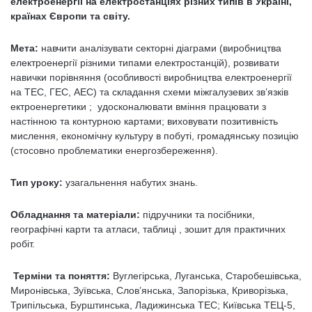
електроенергії на електростанціях різних типів в Україні,
країнах Європи та світу.
Мета:
навчити аналізувати секторні діаграми (виробництва
електроенергії різними типами електро­станцій), розвивати
навички порівняння (особливості виробництва елек­троенергії
на ТЕС, ГЕС, АЕС) та складання схеми міжгалузевих зв’язків
ектроенергетики ; удосконалювати вміння працювати з
настінною та контурною картами; виховувати позитивність
мислення, економічну культуру в побуті, громадянську позицію
(стосовно проблематики енергозбереження).
Тип уроку:
узагальнення набутих знань.
Обладнання та матеріали:
підручники та посібники,
географічні карти та атласи, таблиці , зошит для практичних
робіт.
Терміни та поняття:
Вуглегірська, Луганська, Старобешівська,
Миронівська, Зуївська, Слов’янська, Запорізька, Криворізька,
Трипільська, Бурштинська, Ладижинська ТЕС; Київська ТЕЦ-5,