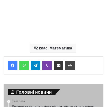
2 клас. Математика
Telegram
Viber
Надіслати електронною поштою
Надрукувати
Головні новини
05.08.2026
Вчителька випала з вікна під час миття вікон у школі