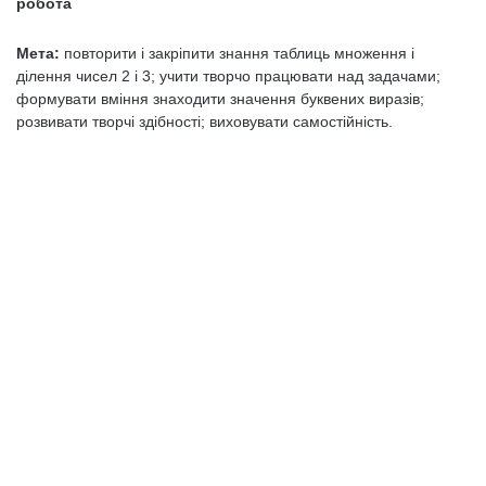
робота
Мета:
повторити і закріпити знання таблиць множення і
ділення чисел 2 і 3; учити творчо працювати над задачами;
формувати вміння знаходити значення буквених виразів;
розвивати творчі здібності; виховувати самостійність.