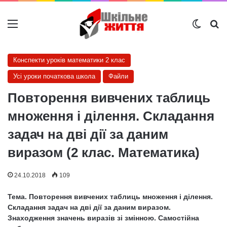
Меню
Switch
Ш
Конспекти уроків математики 2 клас
Усі уроки початкова школа
Файли
Повторення вивчених таблиць
множення і ділення. Складання
задач на дві дії за даним
виразом (2 клас. Математика)
24.10.2018
109
Тема. Повторення вивчених таблиць множення і ділення.
Складання задач на дві дії за даним виразом.
Знаходження значень виразів зі змінною. Самостійна