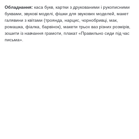
Обладнання:
каса букв, картки з друкованими і рукописними
буквами, звукові моделі, фішки для звукових моделей, макет
галявини з квітами (троянда, нарцис, чорнобривці, мак,
ромашка, фіалка, барвінок), макети трьох ваз різних розмірів,
зошити із навчання грамоти, плакат «Правильно сиди під час
письма».