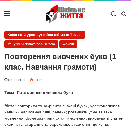
Меню
Switch
Ш
Конспекти уроків української мови 1 клас
Усі уроки початкова школа
Файли
Повторення вивчених букв (1
клас. Навчання грамоти)
03.11.2016
2 635
Тема. Повторення вивчених букв
Мета:
повторити та закріпити вивчені букви, удосконалювати
навички написання слів, речень; розвивати усне зв’язне
мовлення, фонематичний слух, мислення; виховувати у дітей
охайність, старанність, бережливе ставлення до квітів.